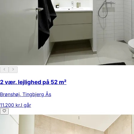
2 vær. lejlighed på 52 m²
Brønshøj
,
Tingbjerg Ås
11.200 kr.
I går