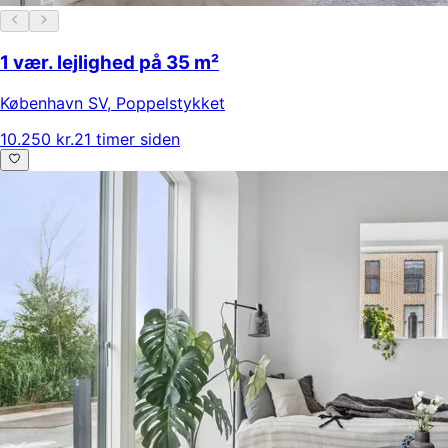
1 vær. lejlighed på 35 m²
København SV
,
Poppelstykket
10.250 kr.
21 timer siden