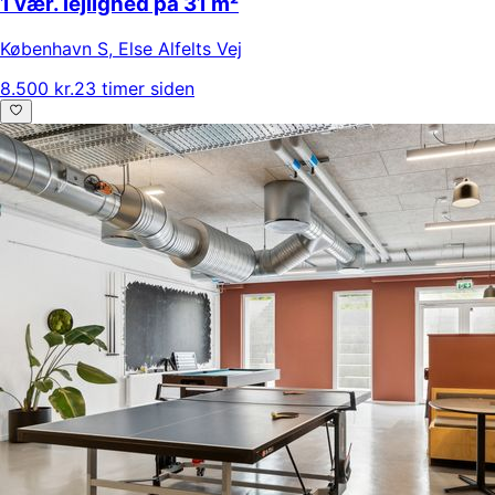
1 vær. lejlighed på 31 m²
København S
,
Else Alfelts Vej
8.500 kr.
23 timer siden