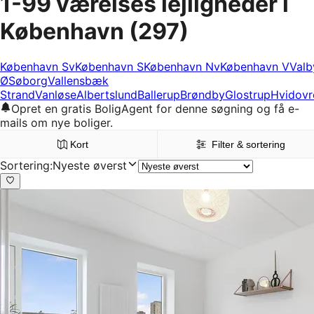
1-99 værelses lejligheder i
København
(297)
København Sv
København S
København Nv
København V
Valb
Ø
Søborg
Vallensbæk
Strand
Vanløse
Albertslund
Ballerup
Brøndby
Glostrup
Hvidovr
Opret en gratis BoligAgent for denne søgning og få e-
mails om nye boliger.
Kort
Filter & sortering
Sortering
:
Nyeste øverst