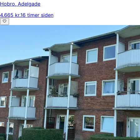
Hobro
,
Adelgade
4.665 kr.
16 timer siden