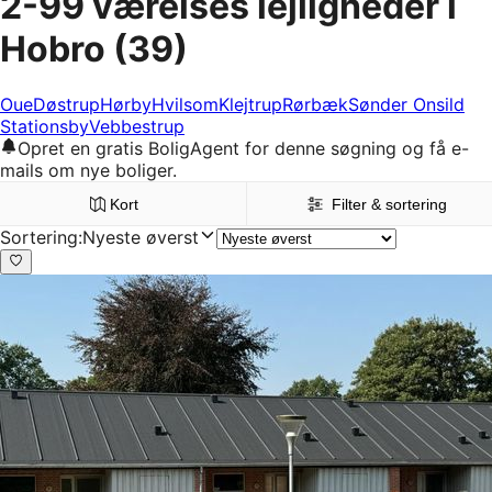
2-99 værelses lejligheder i
Hobro
(39)
Oue
Døstrup
Hørby
Hvilsom
Klejtrup
Rørbæk
Sønder Onsild
Stationsby
Vebbestrup
Opret en gratis BoligAgent for denne søgning og få e-
mails om nye boliger.
Kort
Filter & sortering
Sortering
:
Nyeste øverst