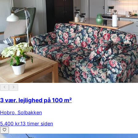
3 vær. lejlighed på 100 m²
Hobro
,
Solbakken
5.400 kr.
13 timer siden