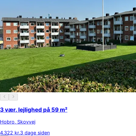
3 vær. lejlighed på 59 m²
Hobro
,
Skovvej
4.322 kr.
3 dage siden