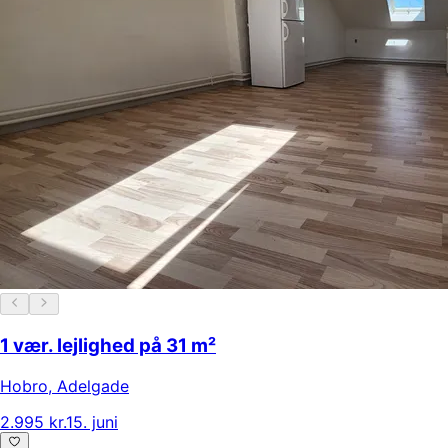
1 vær. lejlighed på 31 m²
Hobro
,
Adelgade
2.995 kr.
15. juni