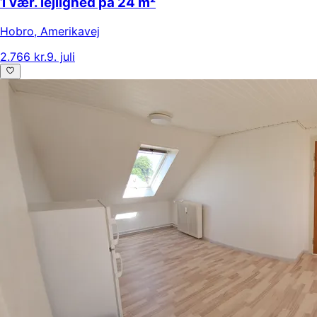
1 vær. lejlighed på 24 m²
Hobro
,
Amerikavej
2.766 kr.
9. juli