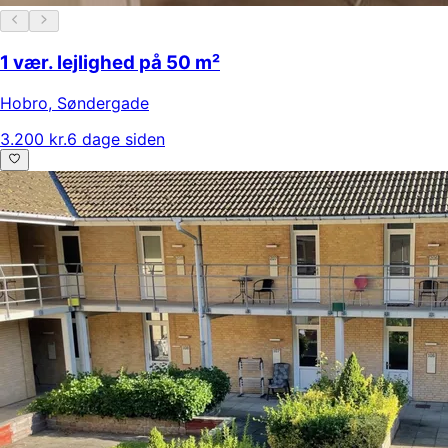
1 vær. lejlighed på 50 m²
Hobro
,
Søndergade
3.200 kr.
6 dage siden