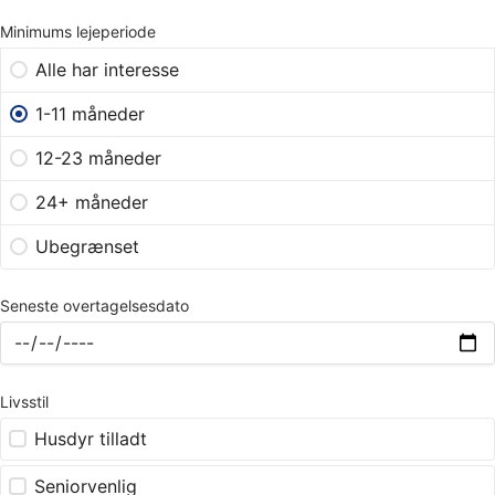
Minimums lejeperiode
Alle har interesse
1-11 måneder
12-23 måneder
24+ måneder
Ubegrænset
Seneste overtagelsesdato
Livsstil
Husdyr tilladt
Seniorvenlig