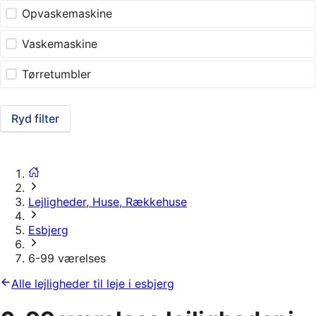
Opvaskemaskine
Vaskemaskine
Tørretumbler
Ryd filter
Lejligheder, Huse, Rækkehuse
Esbjerg
6-99 værelses
Alle lejligheder til leje i esbjerg