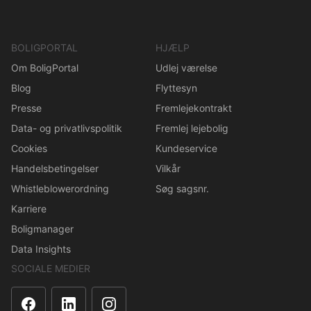
BOLIGPORTAL
HJÆLP
Om BoligPortal
Udlej værelse
Blog
Flyttesyn
Presse
Fremlejekontrakt
Data- og privatlivspolitik
Fremlej lejebolig
Cookies
Kundeservice
Handelsbetingelser
Vilkår
Whistleblowerordning
Søg sagsnr.
Karriere
Boligmanager
Data Insights
SOCIALE MEDIER