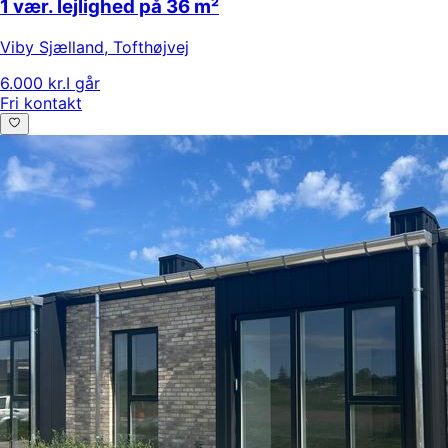
1 vær. lejlighed på 36 m²
Viby Sjælland
,
Tofthøjvej
6.000 kr.
I går
Fri kontakt