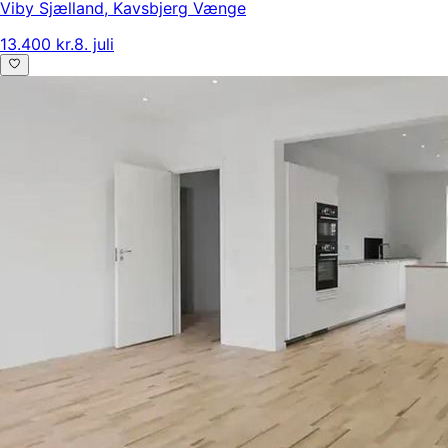
Viby Sjælland
,
Kavsbjerg Vænge
13.400 kr.
8. juli