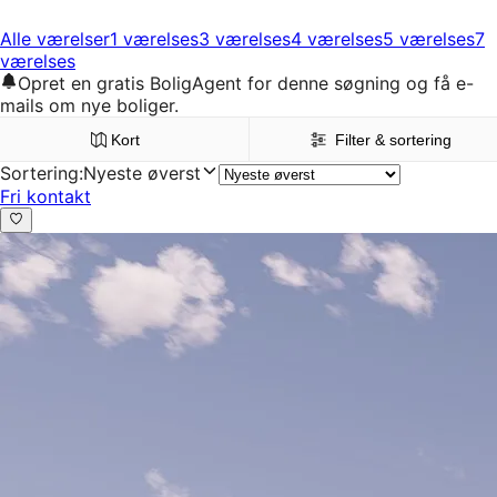
Alle værelser
1 værelses
3 værelses
4 værelses
5 værelses
7
værelses
Opret en gratis BoligAgent for denne søgning og få e-
mails om nye boliger.
Kort
Filter & sortering
Sortering
:
Nyeste øverst
Fri kontakt