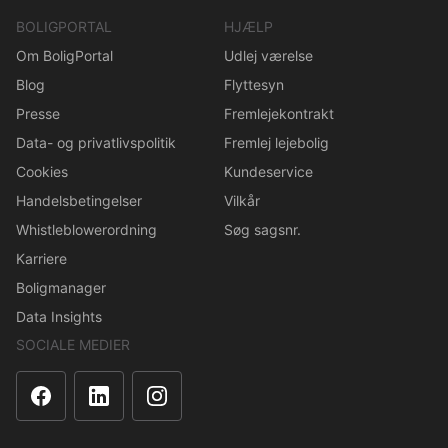
BOLIGPORTAL
HJÆLP
Om BoligPortal
Udlej værelse
Blog
Flyttesyn
Presse
Fremlejekontrakt
Data- og privatlivspolitik
Fremlej lejebolig
Cookies
Kundeservice
Handelsbetingelser
Vilkår
Whistleblowerordning
Søg sagsnr.
Karriere
Boligmanager
Data Insights
SOCIALE MEDIER