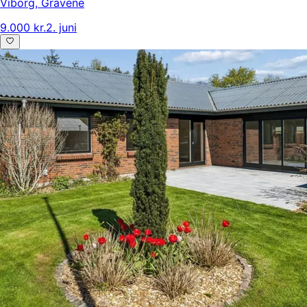
Viborg
,
Gravene
9.000 kr.
2. juni