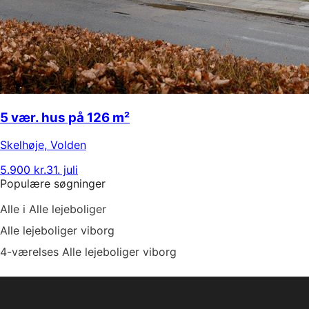
5 vær. hus på 126 m²
Skelhøje
,
Volden
5.900 kr.
31. juli
Populære søgninger
Alle i Alle lejeboliger
Alle lejeboliger viborg
4-værelses Alle lejeboliger viborg