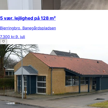
5 vær. lejlighed på 128 m²
Bjerringbro
,
Banegårdspladsen
7.300 kr.
9. juli