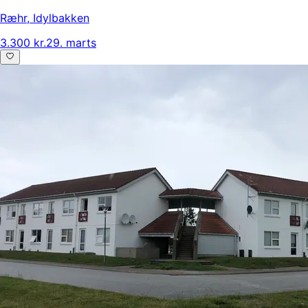
Ræhr
,
Idylbakken
3.300 kr.
29. marts