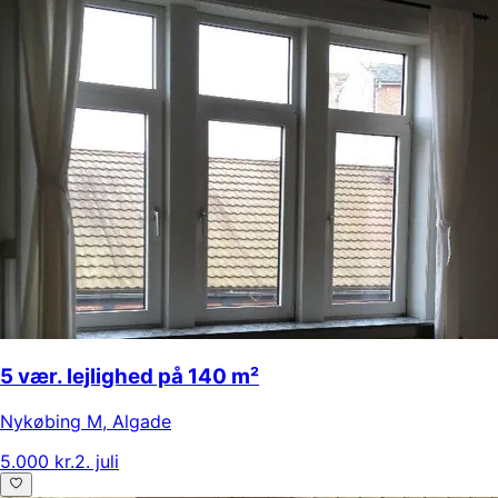
5 vær. lejlighed på 140 m²
Nykøbing M
,
Algade
5.000 kr.
2. juli