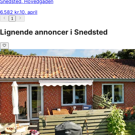
Snedsted
,
Hovedgaden
6.582 kr.
10. april
1
Lignende annoncer i Snedsted