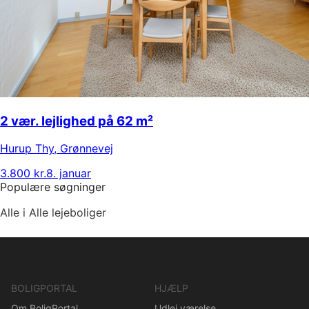
2 vær. lejlighed på 62 m²
Hurup Thy
,
Grønnevej
3.800 kr.
8. januar
Populære søgninger
Alle i Alle lejeboliger
BOLIGPORTAL
HJÆLP
Om BoligPortal
Udlej værelse