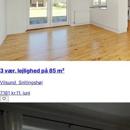
3 vær. lejlighed på 85 m²
Vilsund
,
Snitingshøj
7.181 kr.
11. juni