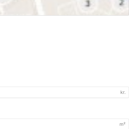
kr.
m²