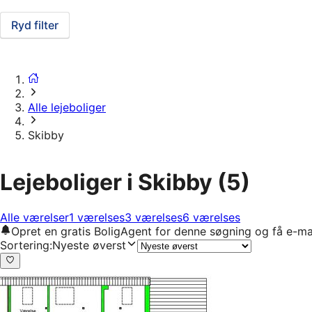
Ryd filter
Alle lejeboliger
Skibby
Lejeboliger i Skibby
(5)
Alle værelser
1 værelses
3 værelses
6 værelses
Opret en gratis BoligAgent for denne søgning og få e-ma
Sortering
:
Nyeste øverst