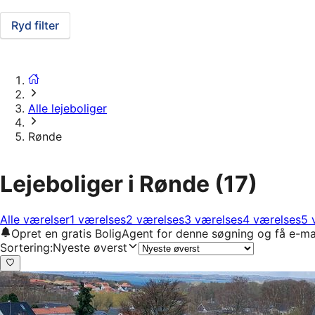
Ryd filter
Alle lejeboliger
Rønde
Lejeboliger i Rønde
(17)
Alle værelser
1 værelses
2 værelses
3 værelses
4 værelses
5 
Opret en gratis BoligAgent for denne søgning og få e-ma
Sortering
:
Nyeste øverst