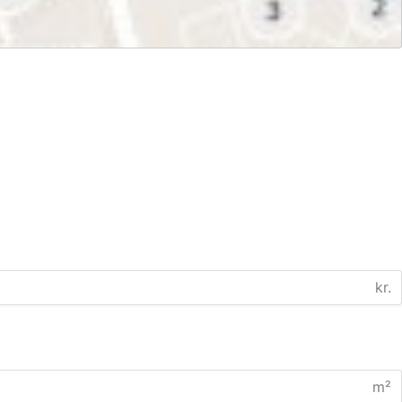
kr.
m²