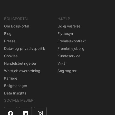
BOLIGPORTAL
HJÆLP
Om BoligPortal
Udlej værelse
Blog
Flyttesyn
Presse
Fremlejekontrakt
Data- og privatlivspolitik
Fremlej lejebolig
Cookies
Kundeservice
Handelsbetingelser
Vilkår
Whistleblowerordning
Søg sagsnr.
Karriere
Boligmanager
Data Insights
SOCIALE MEDIER