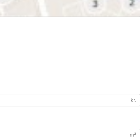
kr.
m²