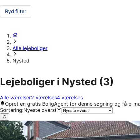
Ryd filter
Alle lejeboliger
Nysted
Lejeboliger i Nysted
(3)
Alle værelser
2 værelses
4 værelses
Opret en gratis BoligAgent for denne søgning og få e-ma
Sortering
:
Nyeste øverst