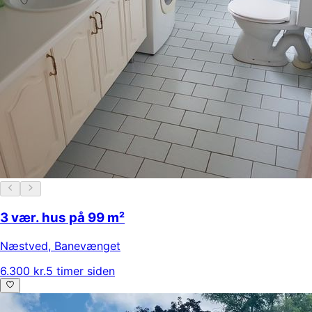
3 vær. hus på 99 m²
Næstved
,
Banevænget
6.300 kr.
5 timer siden