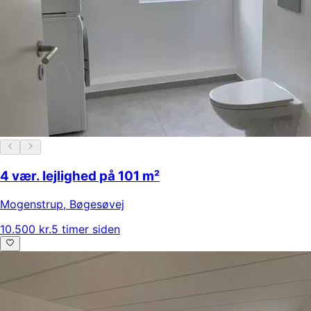
4 vær. lejlighed på 101 m²
Mogenstrup
,
Bøgesøvej
10.500 kr.
5 timer siden