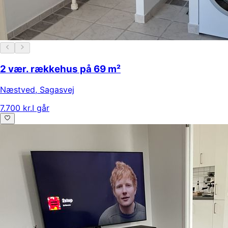
2 vær. rækkehus på 69 m²
Næstved
,
Sagasvej
7.700 kr.
I går