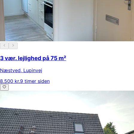
3 vær. lejlighed på 75 m²
Næstved
,
Lupinvej
8.500 kr.
9 timer siden