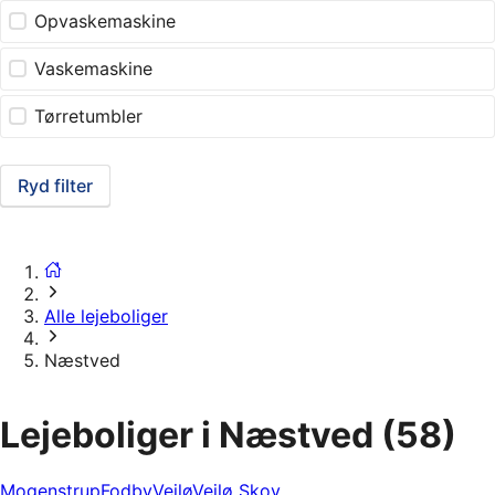
Opvaskemaskine
Vaskemaskine
Tørretumbler
Ryd filter
Alle lejeboliger
Næstved
Lejeboliger i Næstved
(58)
Mogenstrup
Fodby
Vejlø
Vejlø Skov