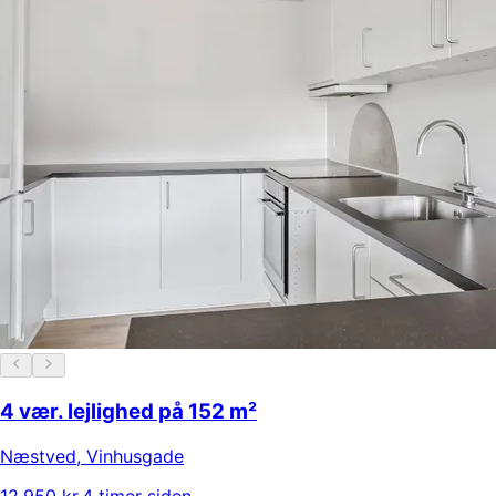
4 vær. lejlighed på 152 m²
Næstved
,
Vinhusgade
12.950 kr.
4 timer siden