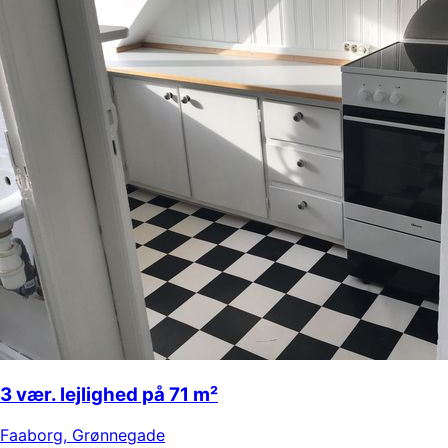
3 vær. lejlighed på 71 m²
Faaborg
,
Grønnegade