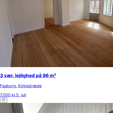
3 vær. lejlighed på 96 m²
Faaborg
,
Kirkestræde
7.000 kr.
5. juli