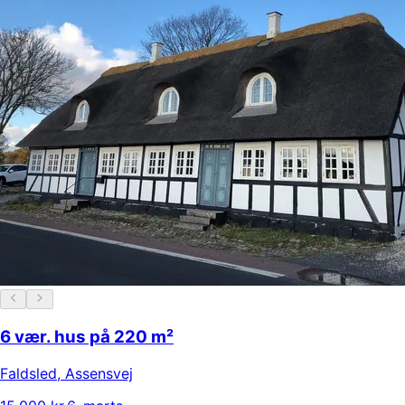
6 vær. hus på 220 m²
Faldsled
,
Assensvej