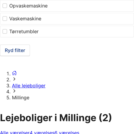
Opvaskemaskine
Vaskemaskine
Tørretumbler
Ryd filter
Alle lejeboliger
Millinge
Lejeboliger i Millinge
(2)
Alle værelser
4 værelses
6 værelses