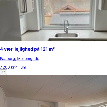
4 vær. lejlighed på 121 m²
Faaborg
,
Mellemgade
7.200 kr.
4. juni