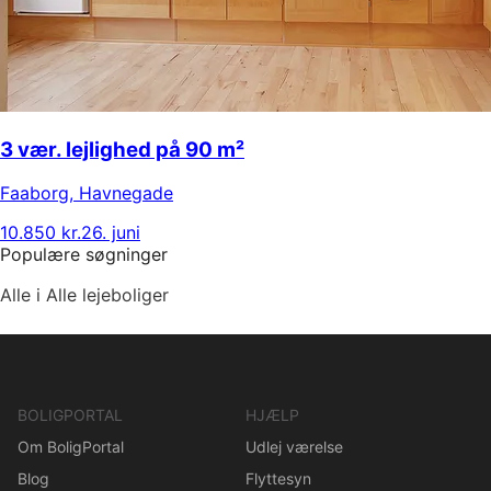
3 vær. lejlighed på 90 m²
Faaborg
,
Havnegade
10.850 kr.
26. juni
Populære søgninger
Alle i Alle lejeboliger
BOLIGPORTAL
HJÆLP
Om BoligPortal
Udlej værelse
Blog
Flyttesyn