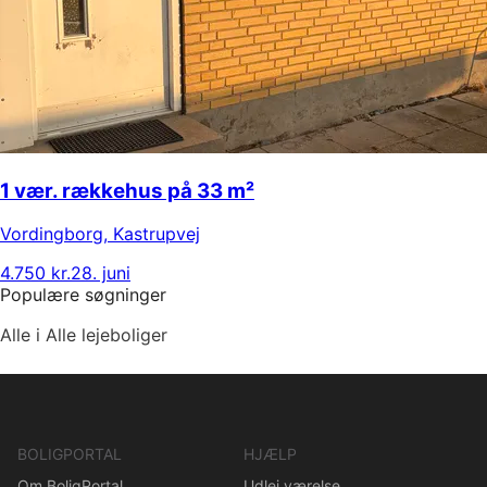
1 vær. rækkehus på 33 m²
Vordingborg
,
Kastrupvej
4.750 kr.
28. juni
Populære søgninger
Alle i Alle lejeboliger
BOLIGPORTAL
HJÆLP
Om BoligPortal
Udlej værelse