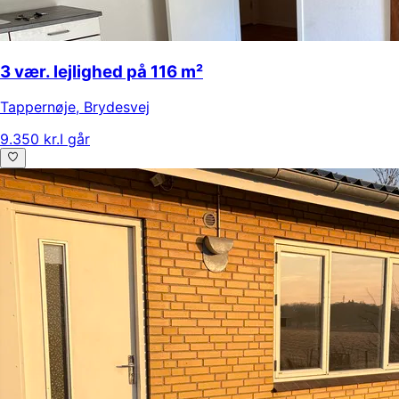
3 vær. lejlighed på 116 m²
Tappernøje
,
Brydesvej
9.350 kr.
I går