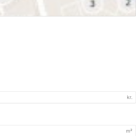
kr.
m²