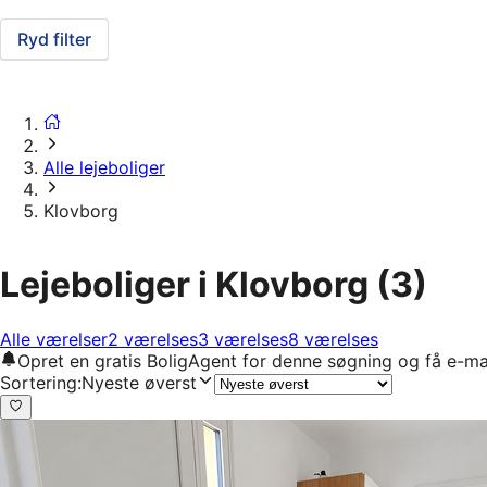
Ryd filter
Alle lejeboliger
Klovborg
Lejeboliger i Klovborg
(3)
Alle værelser
2 værelses
3 værelses
8 værelses
Opret en gratis BoligAgent for denne søgning og få e-ma
Sortering
:
Nyeste øverst