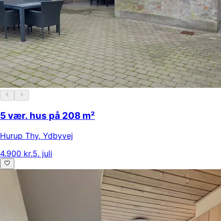
5 vær. hus på 208 m²
Hurup Thy
,
Ydbyvej
4.900 kr.
5. juli