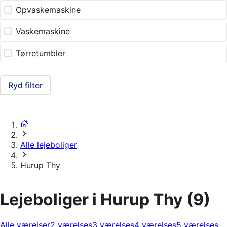
Opvaskemaskine
Vaskemaskine
Tørretumbler
Ryd filter
Alle lejeboliger
Hurup Thy
Lejeboliger i Hurup Thy
(9)
Alle værelser
2 værelses
3 værelses
4 værelses
5 værelses