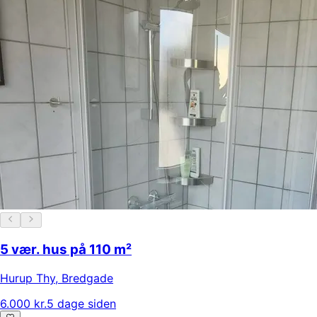
5 vær. hus på 110 m²
Hurup Thy
,
Bredgade
6.000 kr.
5 dage siden