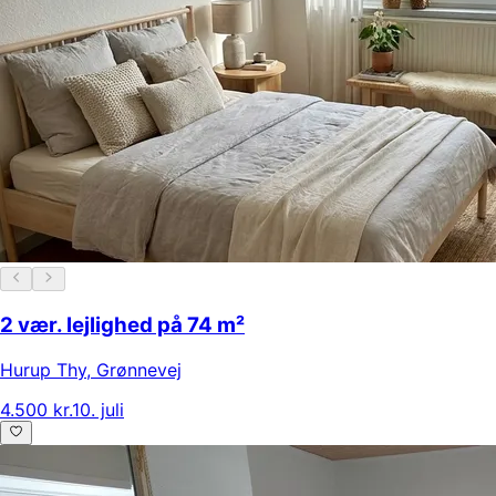
2 vær. lejlighed på 74 m²
Hurup Thy
,
Grønnevej
4.500 kr.
10. juli