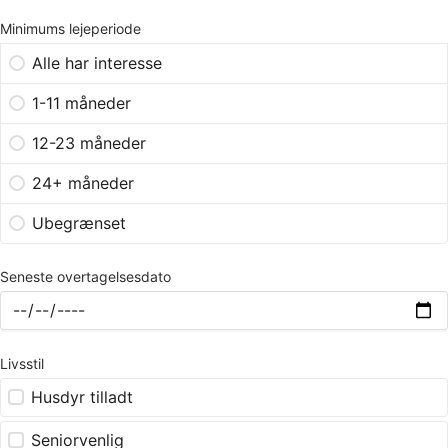
Minimums lejeperiode
Alle har interesse
1-11 måneder
12-23 måneder
24+ måneder
Ubegrænset
Seneste overtagelsesdato
Livsstil
Husdyr tilladt
Seniorvenlig