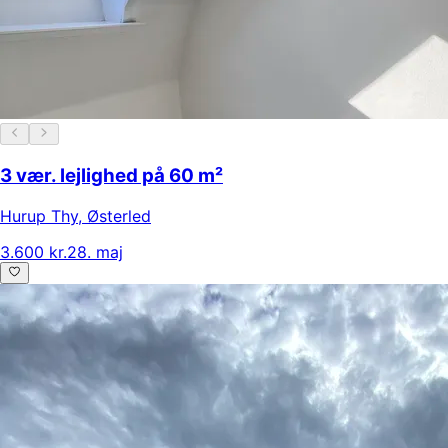
3 vær. lejlighed på 60 m²
Hurup Thy
,
Østerled
3.600 kr.
28. maj