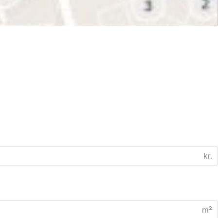
kr.
m²