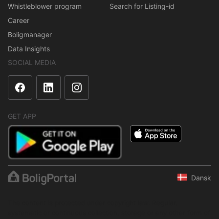
Whistleblower program
Search for Listing-id
Career
Boligmanager
Data Insights
SOCIAL MEDIA
GET APP
Dansk
The content is protected under copyright law. Regular,
systematic or continuous collection, storage or any other form of