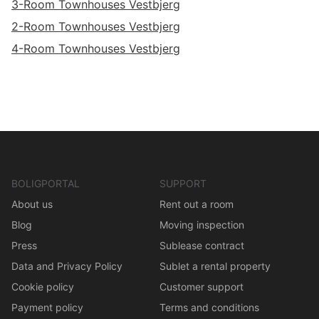
3-Room Townhouses Vestbjerg
2-Room Townhouses Vestbjerg
4-Room Townhouses Vestbjerg
BOLIGPORTAL
SUPPORT
About us
Rent out a room
Blog
Moving inspection
Press
Sublease contract
Data and Privacy Policy
Sublet a rental property
Cookie policy
Customer support
Payment policy
Terms and conditions