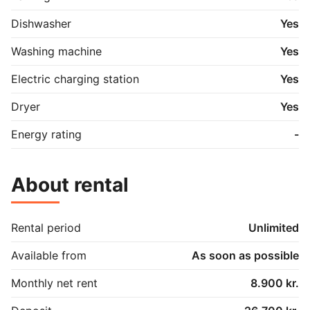
*OBS: pt. tilbydes der 1 måneds gratis leje

Dishwasher
Yes
Kontakt os endelig for en fremvisning!
Washing machine
Yes
Electric charging station
Yes
Dryer
Yes
Energy rating
-
About rental
Rental period
Unlimited
Available from
As soon as possible
Monthly net rent
8.900 kr.