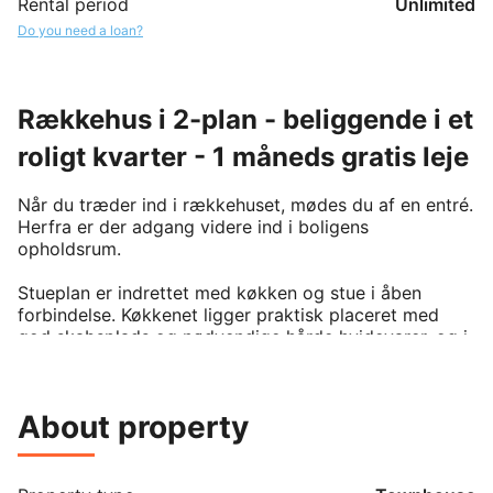
Rental period
Unlimited
Do you need a loan?
Rækkehus i 2-plan - beliggende i et
roligt kvarter - 1 måneds gratis leje
Når du træder ind i rækkehuset, mødes du af en entré. 
Herfra er der adgang videre ind i boligens 
opholdsrum.

Stueplan er indrettet med køkken og stue i åben 
forbindelse. Køkkenet ligger praktisk placeret med 
god skabsplads og nødvendige hårde hvidevarer, og i 
forlængelse heraf er der plads til spisebord. Stuen har 
en god størrelse og kan indrettes med både 
sofaområde og spiseplads, alt efter behov. Fra 
About property
opholdsrummet er der udgang til en terrasse.

På stueplan finder du desuden et badeværelse.
