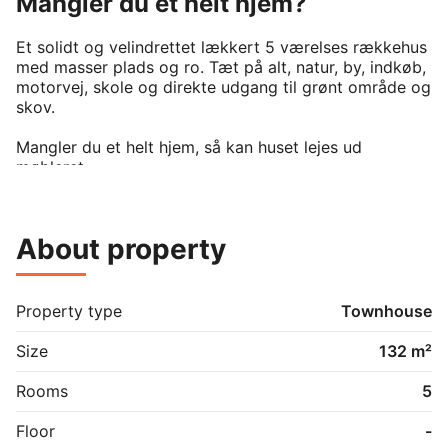
Mangler du et helt hjem?
Et solidt og velindrettet lækkert 5 værelses rækkehus 
med masser plads og ro. Tæt på alt, natur, by, indkøb, 
motorvej, skole og direkte udgang til grønt område og 
skov. 

Mangler du et helt hjem, så kan huset lejes ud 
møbleret. 

Ligger på en af de bedste placeringer på lille grundet. 

About property
Når I lejer det møbleret får I adgang til 2 soveværelser 
og bad på 1. Sal og stor stue køkken alrum, toilet, 
gang og bryggers i underetagen. 

Property type
Townhouse
Hvis I ønsker at leje uden møbler, så kan vi snakke om 
det ved længere lejeperioder.

Size
132 m²
Lækker gårdhave og fantastisk natur lige udenfor. 
Rooms
5
Meget roligt og trygt område. 

Floor
-
Der er gratis parkering.