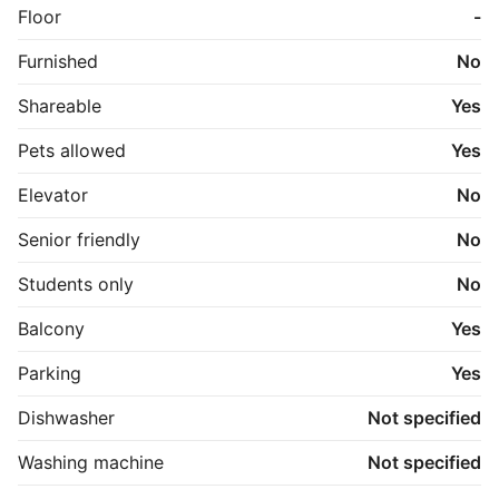
Floor
-
Forventet indflytning forår 2027.
Furnished
No
Shareable
Yes
Pets allowed
Yes
Elevator
No
Senior friendly
No
Students only
No
Balcony
Yes
Parking
Yes
Dishwasher
Not specified
Washing machine
Not specified