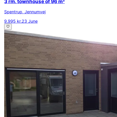
3 rm. townhouse of 96 m²
Spentrup
,
Jennumvej
9.995 kr.
23 June