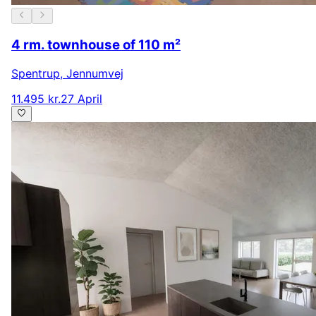
4 rm. townhouse of 110 m²
Spentrup
,
Jennumvej
11.495 kr.
27 April