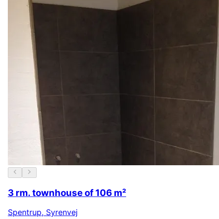
3 rm. townhouse of 106 m²
Spentrup
,
Syrenvej