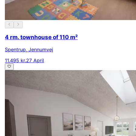
4 rm. townhouse of 110 m²
Spentrup
,
Jennumvej
11.495 kr.
27 April