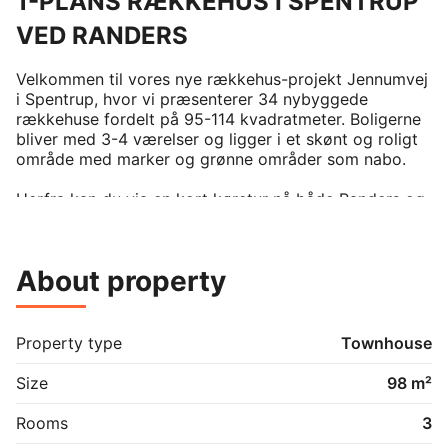
1-PLANS RÆKKEHUS I SPENTRUP
VED RANDERS
Velkommen til vores nye rækkehus-projekt Jennumvej 
i Spentrup, hvor vi præsenterer 34 nybyggede 
rækkehuse fordelt på 95-114 kvadratmeter. Boligerne 
bliver med 3-4 værelser og ligger i et skønt og roligt 
område med marker og grønne områder som nabo.

Herfra kan du via en kort køretur nå både Randers og 
Aarhus, og du har naturligvis daginstitutioner og 
indkøbsmuligheder inden for en radius af kun 2 km.

About property
Drømmer du om at bo i rolige omgivelser i et 
hyggeligt lokalsamfund, men vil du stadig gerne have 
de større byer tæt på, så er Spentrup et oplagt valg. 
Her kan du bo i et nybygget rækkehus med egen 
Property type
Townhouse
terrasse og nyde livet enten alene, med din partner 
eller med hele familien.

Size
98 m²
Find ro og livskvalitet i harmoniske omgivelser, og lad 
Rooms
3
Spentrup danne rammen om dit næste hjem.
