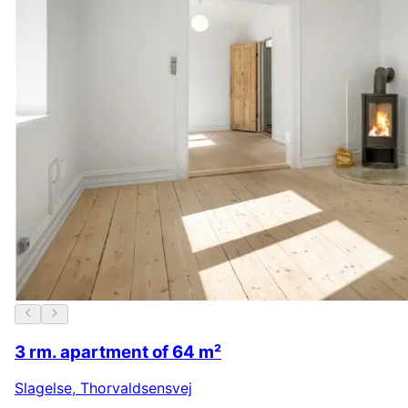
3 rm. apartment of 64 m²
Slagelse
,
Thorvaldsensvej