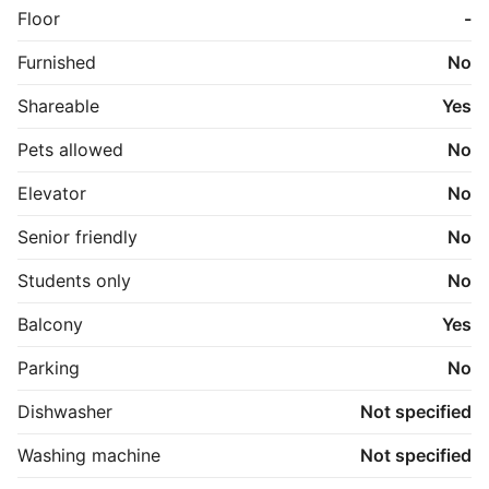
Floor
-
Billeder er fra andet rækkehus i bygning med 
tilsvarende indretning.
Furnished
No
Shareable
Yes
Pets allowed
No
Elevator
No
Senior friendly
No
Students only
No
Balcony
Yes
Parking
No
Dishwasher
Not specified
Washing machine
Not specified