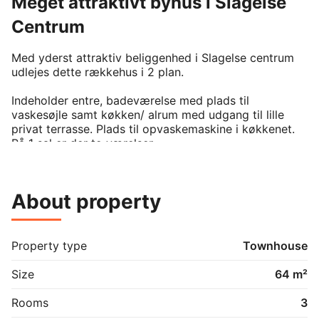
Meget attraktivt byhus i Slagelse
Centrum
Med yderst attraktiv beliggenhed i Slagelse centrum 
udlejes dette rækkehus i 2 plan.

Indeholder entre, badeværelse med plads til 
vaskesøjle samt køkken/ alrum med udgang til lille 
privat terrasse. Plads til opvaskemaskine i køkkenet.

På 1 sal er der to værelser.

Boligen er nyere fra 2018 og overtages nyistandsat. 
Der er monteret genvex anlæg.

About property
3 mdr. depositum og 1 mdr. forudbetalt leje kan ikke 
fraviges/ afdrages.

Property type
Townhouse
Det er ikke tilladt at holde husdyr. Dette gælder tillige 
besøg og pasning af andres husdyr.

Size
64 m²
Det er muligt at leje en parkeringsplads lige ud for 
Rooms
3
lejemålet.
