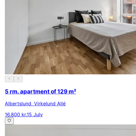
5 rm. apartment of 129 m²
Albertslund
,
Virkelund Allé
16.800 kr.
15 July