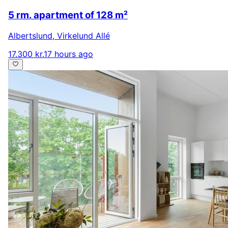
5 rm. apartment of 128 m²
Albertslund
,
Virkelund Allé
17.300 kr.
17 hours ago