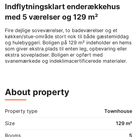
Indflytningsklart enderækkehus
med 5 værelser og 129 m²
Fire dejlige soveværelser, to badeværelser og et 
køkken/stue-område stort nok til både gæstemiddag 
og hulebyggeri. Boligen på 129 m² indeholder en hems 
som giver ekstra plads til enten leg, opbevaring eller 
ekstra sovepladser. Boligen er opført med 
svanemærkede og indeklimacertificerede materialer.

Selsmosen ligger i hjertet af Høje Taastrup – et roligt 
og familievenligt område med alt, hvad hverdagen 
kræver, lige i nærheden. Her er kort afstand til 
About property
vuggestuer, børnehaver, skoler og dagligvareindkøb, 
hvilket giver trygge rammer for både børn og voksne. 
I en radius på 2,5 km finder du hyggelige caféer, 
spisesteder, biograf og shoppingcenter. Samtidig er 
Property type
Townhouse
du kun 4 minutters gang fra Høje Taastrup station, 
hvorfra København nås på 15 minutter. Et område med 
Size
129 m²
balance mellem hverdagsro og storbyens puls.

Rooms
5