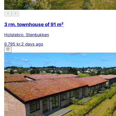
3 rm. townhouse of 91 m²
Holstebro
,
Stenbukken
9.795 kr.
2 days ago