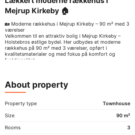
Lækkert moderne rækkehus i
Mejrup Kirkeby 🏠
🏡 Moderne rækkehus i Mejrup Kirkeby – 90 m² med 3 
værelser

Velkommen til en attraktiv bolig i Mejrup Kirkeby – 
Holstebros østlige bydel. Her udbydes et moderne 
rækkehus på 90 m² med 3 værelser, opført i 
kvalitetsmaterialer og med fokus på komfort og 
funktionalitet.

✅ Boligen indeholder:

• 	90 m² fordelt på 3 værelser

About property
• 	Alle hvidevarer installeret

• 	Genvex ventilationsanlæg

• 	El-betjente Velux tagvinduer

• 	Terrasse på begge sider af huset

Property type
Townhouse
• 	Eget skur og carport

• 	Fast vicevært tilknyttet

Size
90 m²
🐶 Du må selvfølgelig have dit kæledyr med.

Rooms
3