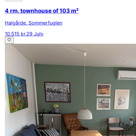
4 rm. townhouse of 103 m²
Halgårde
,
Sommerfuglen
10.515 kr.
29 July