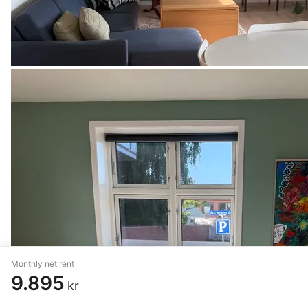
Monthly net rent
9.895
kr