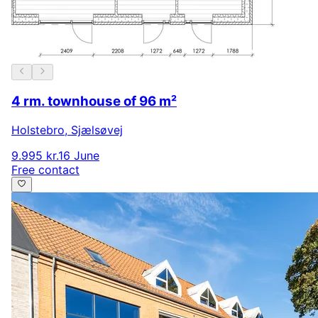
4 rm. townhouse of 96 m²
Holstebro
,
Sjælsøvej
9.995 kr.
16 June
Free contact