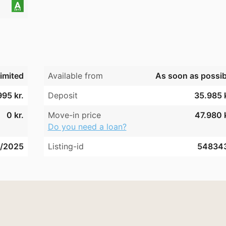
imited
Available from
As soon as possib
995 kr.
Deposit
35.985 k
0 kr.
Move-in price
47.980 k
Do you need a loan?
/2025
Listing-id
54834