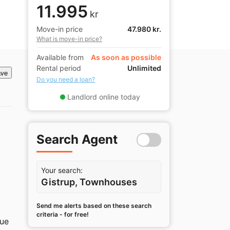
11.995
kr
Move-in price
47.980 kr.
What is move-in price?
Available from
As soon as possible
Rental period
Unlimited
ve
Do you need a loan?
Landlord online today
Search Agent
Your search:
Gistrup, Townhouses
Send me alerts based on these search
criteria - for free!
ue 