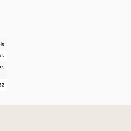
le
r.
r.
32