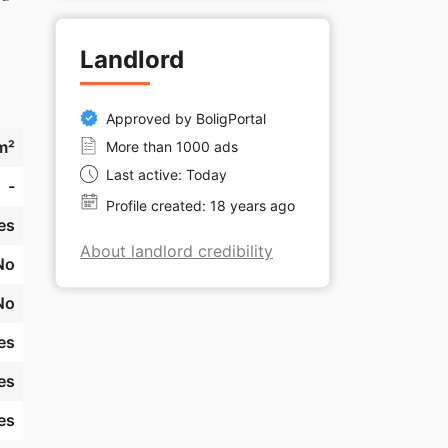
g 
Landlord
. 
 
Approved by BoligPortal
m²
More than 1000 ads
Last active: Today
-
Profile created: 18 years ago
es
About landlord credibility
No
No
e 
es
es
es