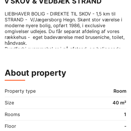
v SKOV & VEDBÆK STRAND
LIEBHAVER BOLIG - DIREKTE TIL SKOV - 1,5 km til 
STRAND -  V/Jægersborg Hegn. Skønt stor værelse i 
moderne nyere bolig, opført 1986, i exclusive 
omgivelser udlejes. Du får separat afdeling af vores 
rækkehus -  eget badeværelse med bruseniche, toilet, 
håndvask. 

Rundforbi svømmehal er i gå afstand, og beliggende 
lige overfor lejemålet. 

Aaben tidlig morgen for svomming Jacuzzi, sauna og 
varmvands bassin mm. 

About property
Dejligt stort værelse med udgang til stor terrasse med 
udsigt til ejerforeningens have, Kokken med 
vaskemaskine og opvaskemaskine. Mobleret.

Property type
Room
Hyggeligt og godt indrettet.  Stor parkl. have. Privat 
p-plads, cykelk. og cykelskur.

Size
40 m²
Udlejes til EN LEJER M/K pæn og ordentlig  - ikke 
ryger med en ren straffeattest. 

Rooms
1
Afstand indkøb 500 m - Netto, Rema1000, grønt og 
bager mm. 

Floor
-
-  Fra Naerum st er der 20 min til Ryparken st Tæt på 