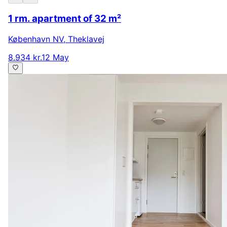
1 rm. apartment of 32 m²
København NV
,
Theklavej
8.934 kr.
12 May