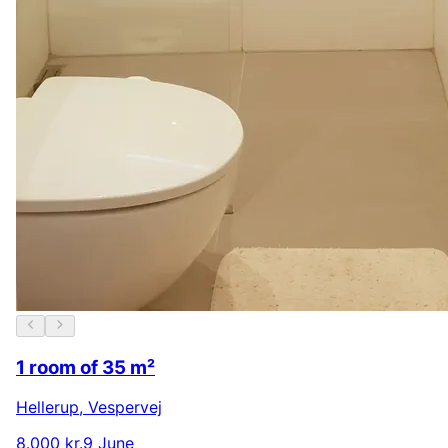
1 room of 35 m²
Hellerup
,
Vespervej
8.000 kr.
9 June