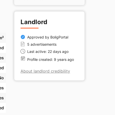
 
Landlord
d 
Approved by BoligPortal
m²
5 advertisements
nd
Last active: 22 days ago
es
Profile created: 9 years ago
ed
About landlord credibility
No
es
es
ed