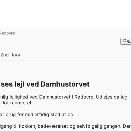
Rødovre
Sa
2nd floor
lses lejl ved Damhustorvet
nlig lejlighed ved Damhustorvet I Rødovre. Udlejes da jeg, 
flot renoveret.

r brug for midlertidig sted at bo.

gang til køkken, badeværelset og selvfølgelig gangen. Der v