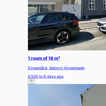
1 room of 18 m²
Dyssegård
,
Søborg Hovedgade
6.500 kr.
6 days ago