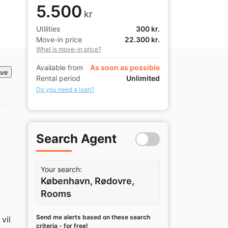
5.500
kr
Utilities
300 kr.
Move-in price
22.300 kr.
What is move-in price?
Available from
As soon as possible
ve
Rental period
Unlimited
Do you need a loan?
Search Agent
Your search:
København, Rødovre,
Rooms
Send me alerts based on these search
il 
criteria - for free!