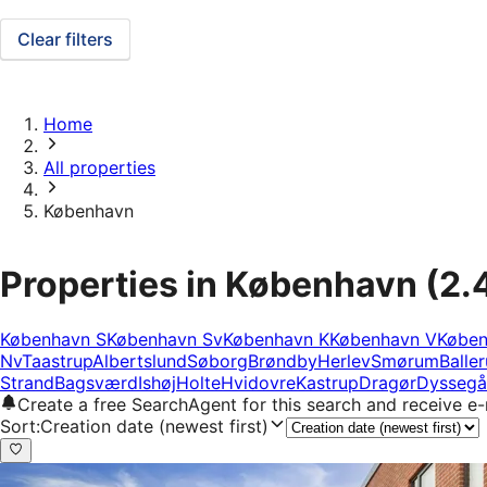
Clear filters
Home
All properties
København
Properties in København
(2.
København S
København Sv
København K
København V
Køben
Nv
Taastrup
Albertslund
Søborg
Brøndby
Herlev
Smørum
Balle
Strand
Bagsværd
Ishøj
Holte
Hvidovre
Kastrup
Dragør
Dyssegå
Create a free SearchAgent for this search and receive 
Sort
:
Creation date (newest first)