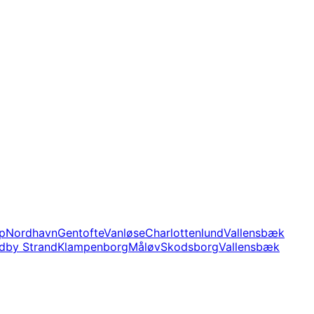
up
Nordhavn
Gentofte
Vanløse
Charlottenlund
Vallensbæk
dby Strand
Klampenborg
Måløv
Skodsborg
Vallensbæk