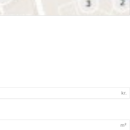
kr.
m²