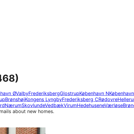
468)
havn Ø
Valby
Frederiksberg
Glostrup
København N
København
rup
Brønshøj
Kongens Lyngby
Frederiksberg C
Rødovre
Heller
rd
Nærum
Skovlunde
Vedbæk
Virum
Hedehusene
Værløse
Brøn
e-mails about new homes.