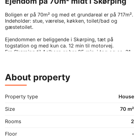
Ejendom på 70m² midt i Skørping
Boligen er på 70m² og med et grundareal er på 717m². 

Indeholder: stue, værelse, køkken, toilet/bad og 
gæstetoilet.

Ejendommen er beliggende i Skørping, tæt på 
togstation og med kun ca. 12 min til motorvej.

Fra Skørping til Aalborg er her 25 min. i tog og ca. 31 
min i bil.

Ejendommen er opvarmet med fjernvarme.

About property
Aconto varme kr. 1.300,- pr. mdr. og aconto vand kr. 
700,- pr. mdr.

Husdyr tilladt efter særskiltaftale.

Property type
House
Rygning er ikke tilladt i boligen.

Size
70 m²
For at komme i betragtning til at leje denne ejendom 
skal du have deltaget i en fremvisning af ejendommen.

Rooms
2
For aftale om fremvisning bedes du/I kontakte os her 
via Bolig Portal.

Floor
-