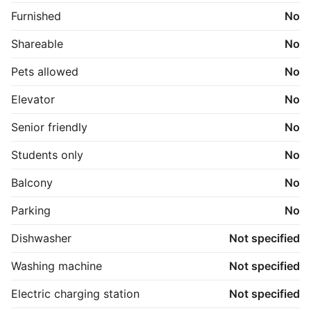
Ejendommen udlejes på en tidsbegrænset lejekontrakt 
Furnished
No
gældende til 30. juni 2027 og kan udelukkende udlejes 
til private lejere. 

Shareable
No
Der tages forbehold for fejl og evt. lejereguleringer 
Pets allowed
No
siden annoncens publicering. 

Der vil blive indhentet oplysninger hos RKI og er man 
Elevator
No
registreret hos RKI vil man ikke kunne leje boligen.

Henvendelser besvares kun på hverdage.
Senior friendly
No
Students only
No
Balcony
No
Parking
No
Dishwasher
Not specified
Washing machine
Not specified
Electric charging station
Not specified