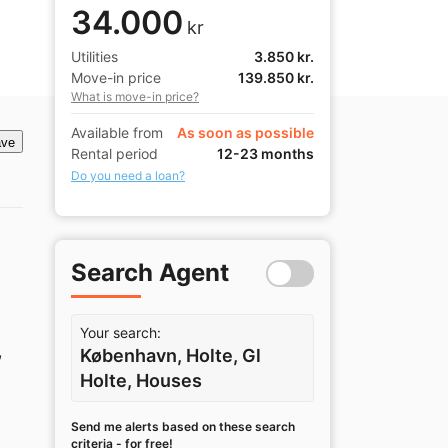
34.000
kr
Utilities
3.850 kr.
Move-in price
139.850 kr.
What is move-in price?
Available from
As soon as possible
ve
Rental period
12-23 months
Do you need a loan?
Search Agent
Your search:
 
København, Holte, Gl
Holte, Houses
Send me alerts based on these search
criteria - for free!