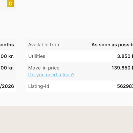
months
Available from
As soon as possib
00 kr.
Utilities
3.850 k
00 kr.
Move-in price
139.850 k
Do you need a loan?
5/2026
Listing-id
56298