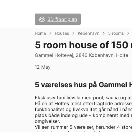
3D floor plan
Home
Houses
København
5 rooms
5 room house of 150
Gammel Holtevej, 2840 København, Holte
12 May
5 værelses hus på Gammel Ho
Eksklusiv familievilla med pool, sauna og a
På en af Holtes mest eftertragtede adresse
funktionalitet og livskvalitet går hånd i hå
plads både inde og ude – kombineret med 
omgivelser.

Villaen rummer 5 værelser, herunder 4 stor