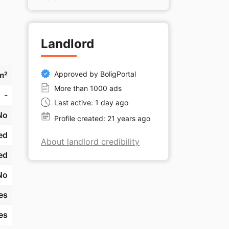
Landlord
t 
Approved by BoligPortal
m²
g 
More than 1000 ads
-
Last active: 1 day ago
ed 
No
Profile created: 21 years ago
ed
About landlord credibility
ed
No
es
es