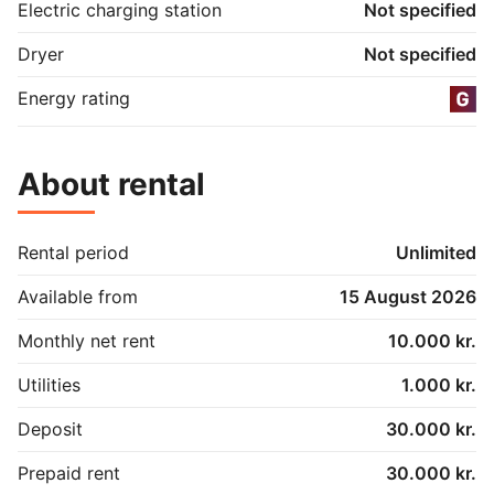
Electric charging station
Not specified
Stuehus og værksted opvarmes med pillefyr.

Dryer
Not specified
Grunden på hele 5898 kvm. indeholder dejlig have, 
hvor der er anlagt græs, træer og blomsterbede. Stor 
Energy rating
gårdsplads med perlesten. 

Det er tilladt at holde et par rolige husdyr.

About rental
Udover den månedlige husleje på 10.000kr, betaler 
lejer aconto for vand/spildevand på 1.000 kr. 
månedligt til udlejer.

Rental period
Unlimited
El betaler lejer direkte til udbyderen Energi Fyn. 

Available from
15 August 2026
Udehus / Redskabsrum på 21 m2 og Drivhus er på 9 
Monthly net rent
10.000 kr.
m2.
Utilities
1.000 kr.
Deposit
30.000 kr.
Prepaid rent
30.000 kr.