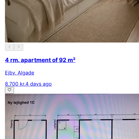
4 rm. apartment of 92 m²
Ejby
,
Algade
8.700 kr.
4 days ago