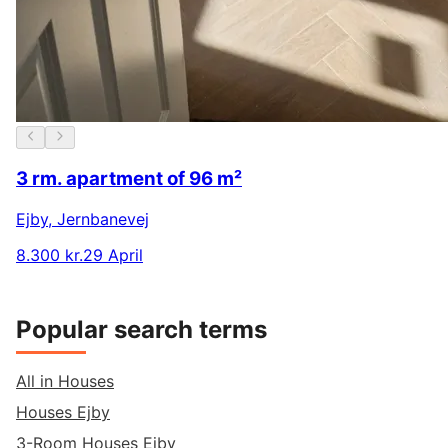
3 rm. apartment of 96 m²
Ejby
,
Jernbanevej
8.300 kr.
29 April
Popular search terms
All in Houses
Houses Ejby
3-Room Houses Ejby