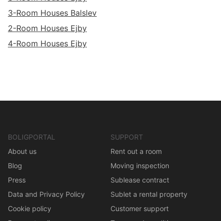
3-Room Houses Balslev
2-Room Houses Ejby
4-Room Houses Ejby
BOLIGPORTAL
SUPPORT
About us
Rent out a room
Blog
Moving inspection
Press
Sublease contract
Data and Privacy Policy
Sublet a rental property
Cookie policy
Customer support