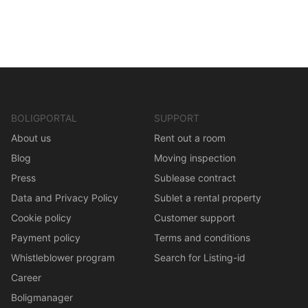
BOLIGPORTAL
SUPPORT
About us
Rent out a room
Blog
Moving inspection
Press
Sublease contract
Data and Privacy Policy
Sublet a rental property
Cookie policy
Customer support
Payment policy
Terms and conditions
Whistleblower program
Search for Listing-id
Career
Boligmanager