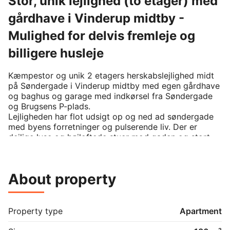
Stor, unik lejlighed (to etager) med
gårdhave i Vinderup midtby -
Mulighed for delvis fremleje og
billigere husleje
Kæmpestor og unik 2 etagers herskabslejlighed midt 
på Søndergade i Vinderup midtby med egen gårdhave 
og baghus og garage med indkørsel fra Søndergade 
og Brugsens P-plads.

Lejligheden har flot udsigt op og ned ad søndergade 
med byens forretninger og pulserende liv. Der er 
dejlige lyse og højloftede stuer mod gaden og stort 
spisekøkken mod gården. Der er badeværelse med 
kar samt mindre køkken og toilet på 2. salen og 
centralt toilet med vaskemaskine på 1. salen. 

About property
NB: Der er ingen møblering som på fotos, men enkelte 
møbler følger med lejemålet. 

Du får her næsten hele ejendommen (stueetage og 
kælder undtaget) for dig selv og undgår dermed 
Property type
Apartment
naboer og overboer i boligen. Lejligheden og 
ejendommen er indvendig i udpræget retro-stil fra 