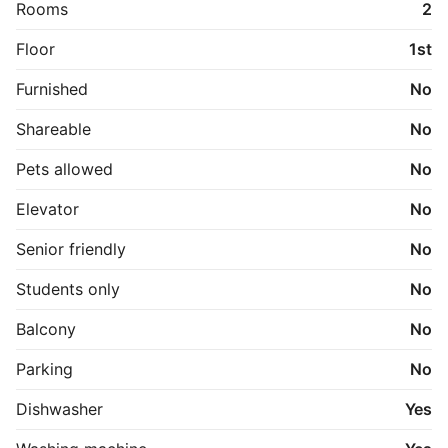
hyggelige byliv med caféer, butikker, 
Rooms
2
indkøbsmuligheder og offentlig transport lige uden for 
døren.

Floor
1st
En attraktiv lejlighed til dig, der ønsker en central 
Furnished
No
beliggenhed kombineret med moderne komfort.

Shareable
No
Alle lejemål er udlejet efter først-til-mølle-princippet.

Pets allowed
No
OBS. Billeder og plantegning er vejledende.
Elevator
No
Senior friendly
No
Students only
No
Balcony
No
Parking
No
Dishwasher
Yes