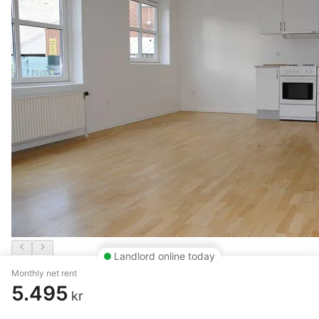
Landlord online today
Monthly net rent
2 rm. apartment of 52 m²
5.495
kr
Viborg
,
Dalbergsgade