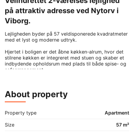
Velindrettet 2-værelses lejlighed
på attraktiv adresse ved Nytorv i
Viborg.
Lejligheden byder på 57 veldisponerede kvadratmeter 
med et lyst og moderne udtryk. 

Hjertet i boligen er det åbne køkken-alrum, hvor det 
stilrene køkken er integreret med stuen og skaber et 
indbydende opholdsrum med plads til både spise- og 
sofaarrangement.

Derudover indeholder lejligheden et godt soveværelse 
med fine indretningsmuligheder samt et moderne 
About property
badeværelse med vaskemaskine og tørretumbler.

Boligen fremstår lys og indflytningsklar med flotte 
gulve, hvide vægge og et godt lysindfald fra de store 
Property type
Apartment
vinduer.

Size
57 m²
Med adresse på Nytorv bor du midt i Viborgs 