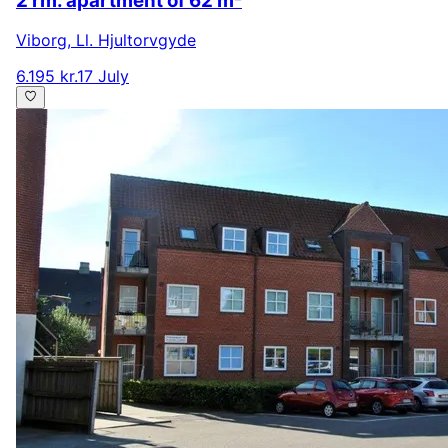
2 rm. apartment of 62 m²
Viborg
,
Ll. Hjultorvgyde
6.195 kr.
17 July