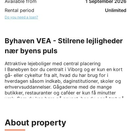
Available from
1 September 2026
Rental period
Unlimited
Do you need a loan?
Byhaven VEA - Stilrene lejligheder
nær byens puls
Attraktive lejeboliger med central placering

I Banebyen bor du centralt i Viborg og er kun en kort 
gå- eller cykeltur fra alt, hvad du har brug for i 
hverdagen såsom indkøb, daginstitutioner, skoler og 
erhvervsuddannelser. Gågaderne med de mange 
butikker, restauranter og caféer er kun få minutter 
væk. Som du kan høre på navnet, bor du også tæt på 
banegården, hvorfra der er gode tog- og 
busforbindelser.

About property
Optimalt udnyttede 1-4 værelses lejligheder

Ejendommen byder på 202 lyse og lækre boliger i 