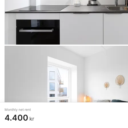
Monthly net rent
4.400
kr