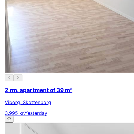
2 rm. apartment of 39 m²
Viborg
,
Skottenborg
3.995 kr.
Yesterday