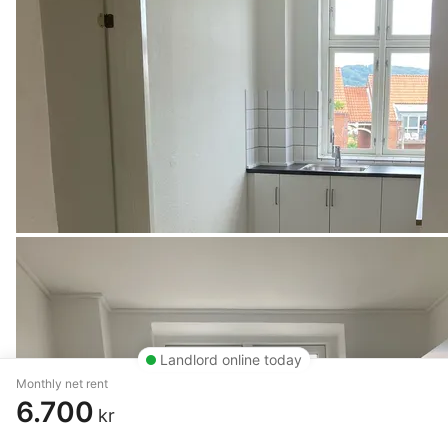
Landlord online today
Monthly net rent
6.700
kr