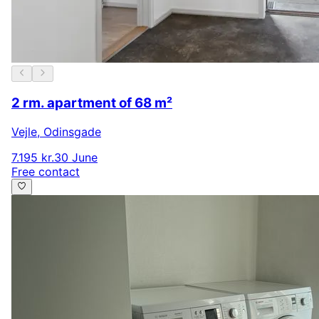
2 rm. apartment of 68 m²
Vejle
,
Odinsgade
7.195 kr.
30 June
Free contact