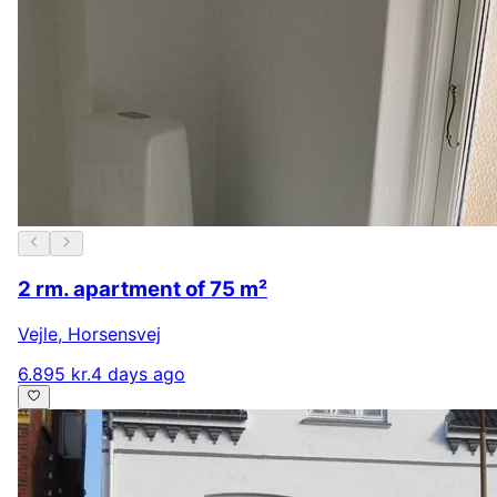
2 rm. apartment of 75 m²
Vejle
,
Horsensvej
6.895 kr.
4 days ago