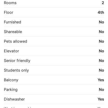
Dyr og rygning og dampning ikke tilladt.
Rooms
2
Floor
4th
Furnished
No
Shareable
No
Pets allowed
No
Elevator
No
Senior friendly
No
Students only
No
Balcony
Yes
Parking
No
Dishwasher
Yes