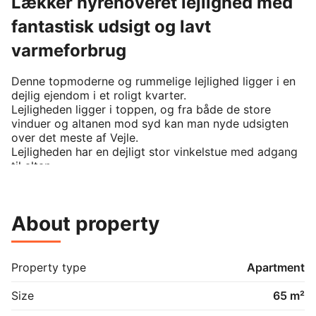
Lækker nyrenoveret lejlighed med
fantastisk udsigt og lavt
varmeforbrug
Denne topmoderne og rummelige lejlighed ligger i en 
dejlig ejendom i et roligt kvarter.

Lejligheden ligger i toppen, og fra både de store 
vinduer og altanen mod syd kan man nyde udsigten 
over det meste af Vejle.

Lejligheden har en dejligt stor vinkelstue med adgang 
til altan.

Det åbne køkken har alle moderne hvidevarer, inkl. 
opvaskemaskine. 

På badeværelset er der gulvvarme, håndklædetørrer, 
About property
vaskemaskine og opvaskemaskine.

Soveværelset er stort og rummeligt, med plads til 
både en stor seng, skrivebord og klædeskab.

I lejligheden er der installeret Genvex, hvilket er et 
Property type
Apartment
ventilationsanlæg som sikrer et både sundt og 
økonomisk indeklima.

Size
65 m²
Ejendommens opgang er låst, og der er dørtelefon.
