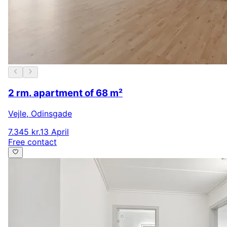
2 rm. apartment of 68 m²
Vejle
,
Odinsgade
7.345 kr.
13 April
Free contact