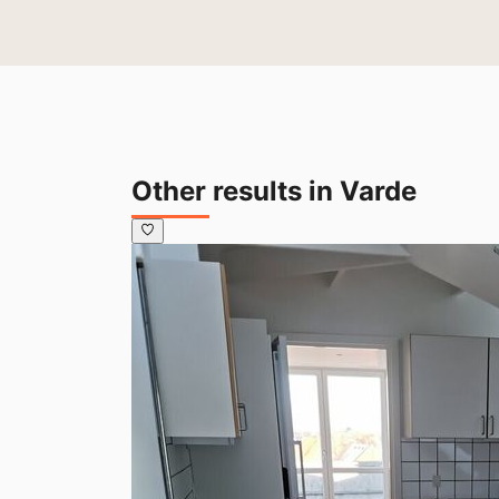
rækkehuse med dejlig have og terrasse. Tæt
**Vardevej** RÆKKEHUSE OG ETAGEEJENDOMM
ikke til at se, at den fine toetagers bygni
totalrenovering både ud- og indvendigt, så
en trerumsbolig med indvendig trappe på fø
Other results in Varde