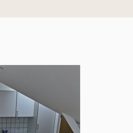
 på skov og natur.  

E. Stilfulde boliger i den gamle købmandsbutik. Det e
ng har rummet en købmandsbutik. I 1996 gennemgik huset en 
 det nu fremstår med to moderne torumsboliger i ét plan og
rste sal.