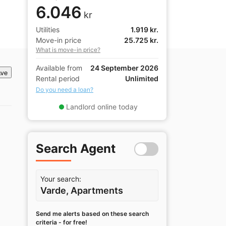
6.046
kr
Utilities
1.919 kr.
Move-in price
25.725 kr.
What is move-in price?
Available from
24 September 2026
ve
Rental period
Unlimited
Do you need a loan?
Landlord online today
Search Agent
Your search:
Varde, Apartments
Send me alerts based on these search
criteria - for free!