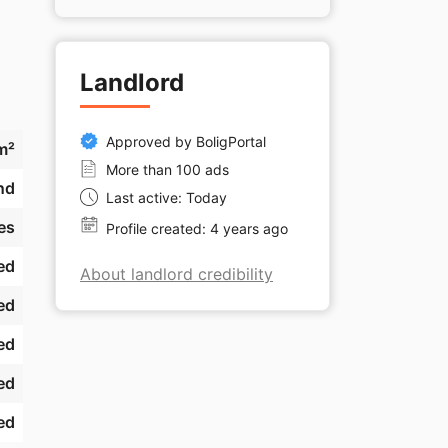
Landlord
. 
Approved by BoligPortal
m²
More than 100 ads
nd
Last active: Today
e 
es
Profile created: 4 years ago
e 
, 
ed
About landlord credibility
ed
ed
ed
ed