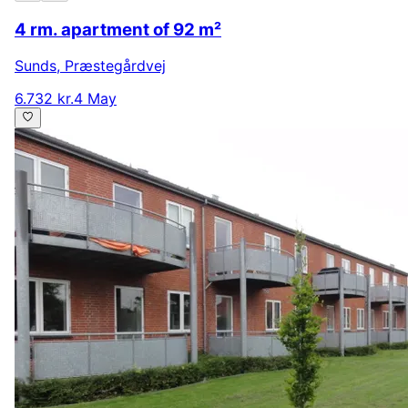
4 rm. apartment of 92 m²
Sunds
,
Præstegårdvej
6.732 kr.
4 May