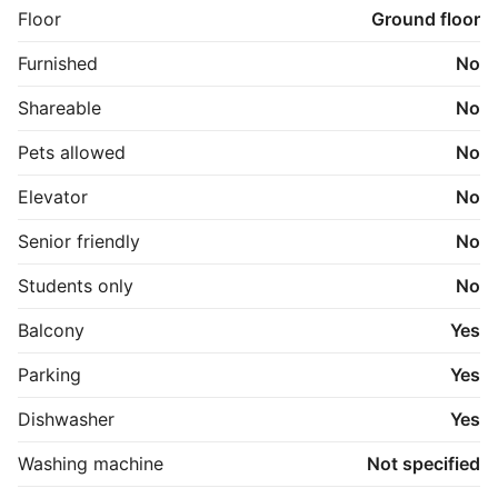
- Overdækket cykelparkering

Floor
Ground floor
- Ny servicebygning med eget aflåst depotrum

- Fin pavillon med plads til 12 personer

Furnished
No
Fotos kan være fra tilsvarende lejlighed og derfor 
Shareable
No
være spejlvendte. 
Pets allowed
No
Elevator
No
Senior friendly
No
Students only
No
Balcony
Yes
Parking
Yes
Dishwasher
Yes
Washing machine
Not specified