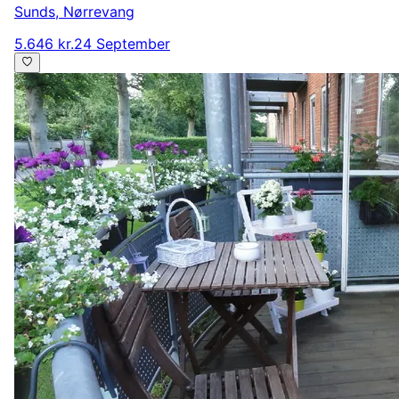
Sunds
,
Nørrevang
5.646 kr.
24 September