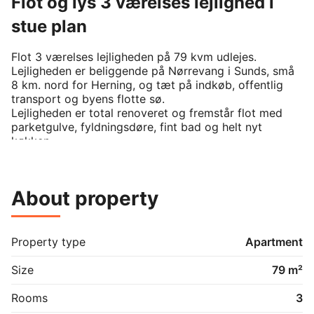
Flot og lys 3 værelses lejlighed i
stue plan
Flot 3 værelses lejligheden på 79 kvm udlejes. 

Lejligheden er beliggende på Nørrevang i Sunds, små 
8 km. nord for Herning, og tæt på indkøb, offentlig 
transport og byens flotte sø. 

Lejligheden er total renoveret og fremstår flot med 
parketgulve, fyldningsdøre, fint bad og helt nyt 
køkken.

Lejligheden indeholder følgende:

- Nyt køkken med masser af skabsplads og 
kølefryseskab samt opvaskemaskine

About property
- Stue med direkte adgang til egen stor altan

- Stor altan

- 2 værelser med indbyggede skabe

Property type
Apartment
Til ejendommen er der følgende faciliter:

- Stort fælles vaskeri med vaskemaskiner og 
Size
79 m²
tørretumblere, samt plads til sammenlægning af tøj

- Flere grønne områder og tørrestativer i haven

Rooms
3
- Gode parkeringsforhold
