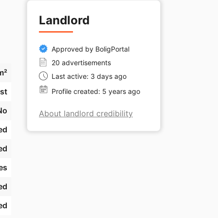
Landlord
Approved by BoligPortal
20 advertisements
m²
Last active: 3 days ago
st
Profile created: 5 years ago
No
About landlord credibility
ed
ed
es
ed
ed