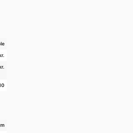
le
kr.
kr.
10
vm