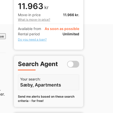
11.963
kr
Move-in price
11.966 kr.
What is move-in price?
Available from
As soon as possible
Rental period
Unlimited
ve
Do you need a loan?
Search Agent
Your search:
Sæby, Apartments
 
r. 
Send me alerts based on these search
criteria - for free!