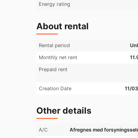
Energy rating
About rental
Rental period
Unl
Monthly net rent
11.
Prepaid rent
Creation Date
11/0
Other details
A/C
Afregnes med forsyningssel