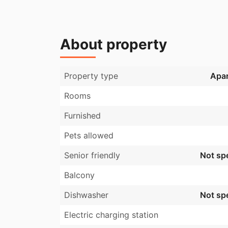
Alle boligerne har vaskemaskine, tørretumb
Alle boligerne får et lækkert indeklima med
Der anlægges en petanquebane på den ene s
About property
blandt beboerne i bygning og deres gæster
Property type
Apa
Rooms
Furnished
Pets allowed
Senior friendly
Not spe
Balcony
Dishwasher
Not spe
Electric charging station