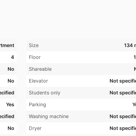
ler og opvaskemaskine. I køkkenet er der køle/frys og ovn.

 ventilationsanlæg og gulvvarme i alle rum.

ide af bygningen. Her bydes der op til socialt samvær 
.
rtment
Size
134 
4
Floor
1
No
Shareable
No
Elevator
Not specifi
cified
Students only
Not specifi
Yes
Parking
Y
cified
Washing machine
Not specifi
No
Dryer
Not specifi