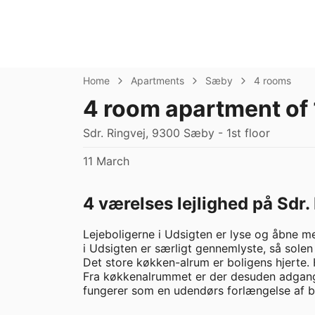
Home
Apartments
Sæby
4 rooms
4 room apartment of
Sdr. Ringvej, 9300 Sæby - 1st floor
11 March
4 værelses lejlighed på Sdr.
Lejeboligerne i Udsigten er lyse og åbne me
i Udsigten er særligt gennemlyste, så solen f
Det store køkken-alrum er boligens hjerte.
Fra køkkenalrummet er der desuden adgang t
fungerer som en udendørs forlængelse af bo