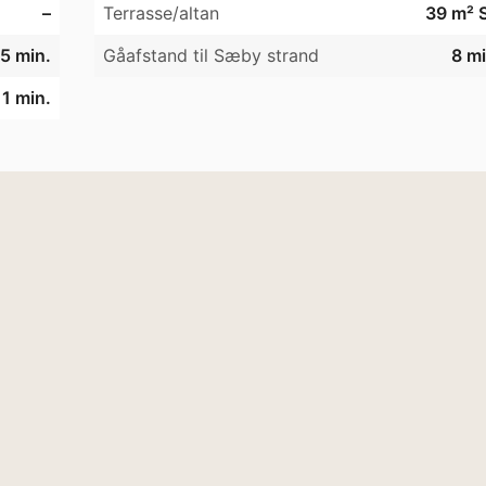
–
Terrasse/altan
39 m² 
5 min.
Gåafstand til Sæby strand
8 mi
11 min.