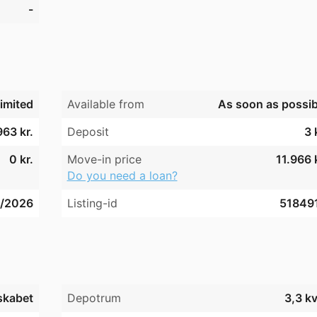
-
imited
Available from
As soon as possib
963 kr.
Deposit
3 
0 kr.
Move-in price
11.966 
Do you need a loan?
3/2026
Listing-id
51849
skabet
Depotrum
3,3 k