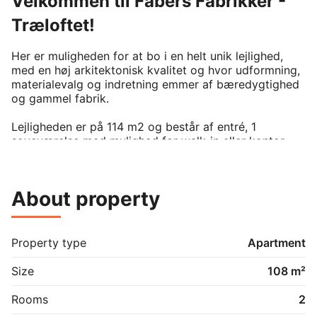
Velkommen til Fabers Fabrikker -
Træloftet!
Her er muligheden for at bo i en helt unik lejlighed, 
med en høj arkitektonisk kvalitet og hvor udformning, 
materialevalg og indretning emmer af bæredygtighed 
og gammel fabrik. 

Lejligheden er på 114 m2 og består af entré, 1 
soveværelse med mulighed for walk-in eller kontor 
toilet/bad, køkken alrum og atrium. Herudover hører 
der til lejligheden eget depotrum på 5 m2. Køkkenet er 
fra HTH med stenbordplader og alt i hvidevarer. 
About property
Bad/toilet udført i flotte terrazzofliser og med plads til 
vaskesøjle. 

Lejligheden er en del af et projekt med i alt 4 nye 
Property type
Apartment
lejligheder, som er bygget i eksisterende 
fabriksbygninger med en ”ny” kerne, bygget efter 
Size
108 m²
BR15 og dermed lave i varmeforbrug.

Rooms
2
Lejligheden er beliggende midt i Ryslinge by og 