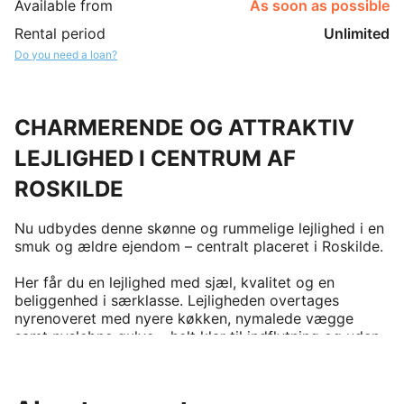
Available from
As soon as possible
Rental period
Unlimited
Do you need a loan?
CHARMERENDE OG ATTRAKTIV
LEJLIGHED I CENTRUM AF
ROSKILDE
Nu udbydes denne skønne og rummelige lejlighed i en 
smuk og ældre ejendom – centralt placeret i Roskilde. 

Her får du en lejlighed med sjæl, kvalitet og en 
beliggenhed i særklasse. Lejligheden overtages 
nyrenoveret med nyere køkken, nymalede vægge 
samt nyslebne gulve – helt klar til indflytning og uden 
behov for yderligere istandsættelse. 

Boligen er beliggende på 2. sal med en præsentabel 