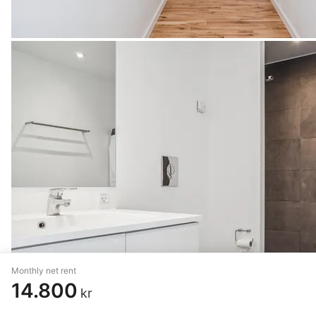
Monthly net rent
14.800
kr