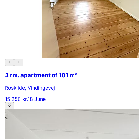
3 rm. apartment of 101 m²
Roskilde
,
Vindingevej
15.250 kr.
18 June