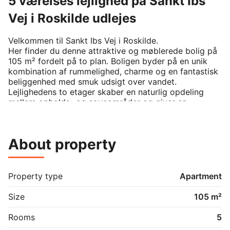
5 værelses lejlighed på Sankt Ibs
Vej i Roskilde udlejes
Velkommen til Sankt Ibs Vej i Roskilde.

Her finder du denne attraktive og møblerede bolig på 
105 m² fordelt på to plan. Boligen byder på en unik 
kombination af rummelighed, charme og en fantastisk 
beliggenhed med smuk udsigt over vandet.

Lejlighedens to etager skaber en naturlig opdeling 
mellem opholds- og soveområder og giver en 
behagelig fornemmelse af plads.

De tre gode soveværelser gør boligen velegnet til 
både familier og dem, der har behov for ekstra 
About property
værelser til gæster eller hjemmekontor. De to lyse 
dagligstuer tilbyder flere indretningsmuligheder og 
skaber gode rammer for både afslapning og samvær.

Fra boligens øverste plan er der et hyggeligt kig til 
Property type
Apartment
vandet, som tilfører boligen en særlig stemning og 
understreger den attraktive beliggenhed.

Size
105 m²
Den vestvendte altan giver mulighed for at nyde 
eftermiddags- og aftensolen i rolige omgivelser. 
Rooms
5
Boligen udlejes fuldt møbleret og fremstår 