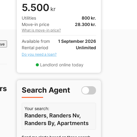
5.500
kr
Utilities
800 kr.
Move-in price
28.300 kr.
What is move-in price?
Available from
1 September 2026
ve
Rental period
Unlimited
Do you need a loan?
Landlord online today
rs
Search Agent
Your search:
Randers, Randers Nv,
Randers By, Apartments