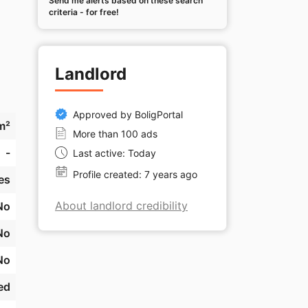
Send me alerts based on these search
criteria - for free!
Landlord
Approved by BoligPortal
m²
More than 100 ads
-
Last active: Today
Profile created: 7 years ago
es
About landlord credibility
No
No
No
ed