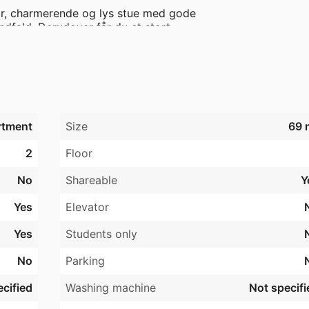
or, charmerende og lys stue med gode

dfald. Derudover får du et stort

adeværelse og et rummeligt køkken med

planløsning og masser af plads –

 ønsker en komfortabel bolig i

rtment
Size
69 
fælles gårdmiljø, fælles vaskeri i

s beliggenhed i Randers giver nem adgang

2
Floor
No
Shareable
Y
Yes
Elevator
Yes
Students only
No
Parking
cified
Washing machine
Not specifi