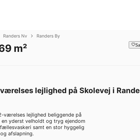
Randers Nv
Randers By
 69 m²
Sa
ærelses lejlighed på Skolevej i Rande
2-værelses lejlighed beliggende på

i en yderst velholdt og tryg ejendom

 fællesvaskeri samt en stor hyggelig

g afslapning.
