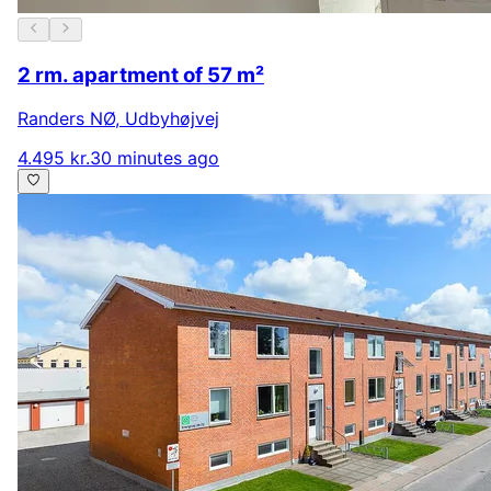
2 rm. apartment of 57 m²
Randers NØ
,
Udbyhøjvej
4.495 kr.
30 minutes ago