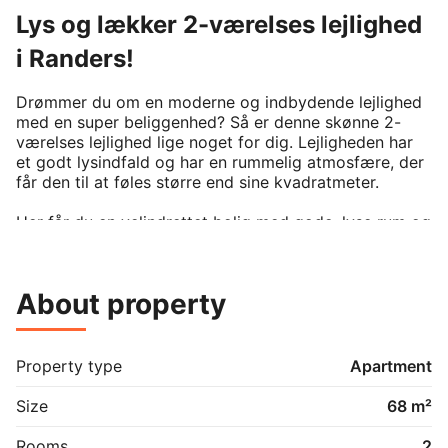
Lys og lækker 2-værelses lejlighed
i Randers!
Drømmer du om en moderne og indbydende lejlighed 
med en super beliggenhed? Så er denne skønne 2-
værelses lejlighed lige noget for dig. Lejligheden har 
et godt lysindfald og har en rummelig atmosfære, der 
får den til at føles større end sine kvadratmeter.

Her får du en velindrettet bolig med gode, lyse rum og 
en behagelig rumfornemmelse. 

Lejligheden ligger attraktivt på Søren Møllers Gade i 
About property
Randers, med kort afstand til byliv, indkøb, offentlig 
transport og grønne områder. En ideel beliggenhed, 
hvor du får både ro og nem adgang til alt, hvad byen 
har at byde på.

Property type
Apartment
En lejlighed der skal opleves!
Size
68 m²
Rooms
2