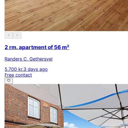
2 rm. apartment of 56 m²
Randers C
,
Gethersvej
5.700 kr.
3 days ago
Free contact