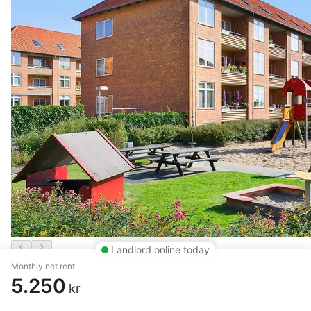
Landlord online today
Monthly net rent
3 rm. apartment of 78 m²
5.250
kr
Randers NØ
,
Stadfeldtsvej