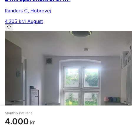
Randers C
,
Hobrovej
4.305 kr.
1 August
Monthly net rent
4.000
kr