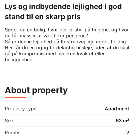
Lys og indbydende lejlighed i god
stand til en skarp pris
Søger du en bolig, hvor der er styr på tingene, og hvor 
du får masser af værdi for pengene? 

Så er denne lejlighed på Kristrupvej lige noget for dig. 
Her får du en rigtig fordelagtig husleje, uden at du skal 
gå på kompromis med hverken kvalitet eller 
beliggenhed.

Lejligheden fremstår i rigtig god og indflytningsklar 
stand. Den er beliggende i stueetagen, men da den er 
hævet over gadens niveau, slipper du fuldstændig for 
About property
direkte indkig fra forbipasserende. Du får med andre 
ord nem adgang uden en masse trapper, masser af 
privatliv og en månedlig leje, der er yderst attraktiv.

Property type
Apartment
En rolig opgang ikke ryger med fokus på det gode 
naboskab

Size
63 m²
Lejligheden ligger i en velfungerende ejendom, hvor vi 
vægter ordentlige forhold og gensidig respekt højt. 
Rooms
2