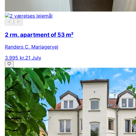
2 rm. apartment of 53 m²
Randers C
,
Mariagervej
3.995 kr.
21 July