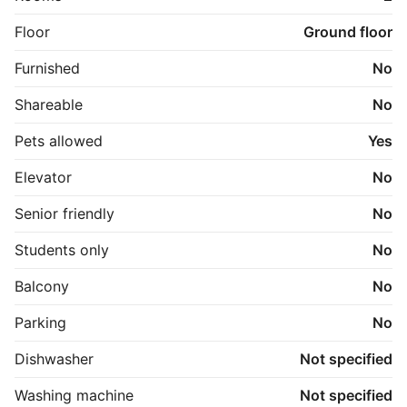
Her vil du opleve et sundt og godt naboskab, hvor 
man passer på hinanden og respekterer en rolig 
Floor
Ground floor
hverdag. Som udlejer lægger vi stor vægt på en god, 
ærlig og ordentlig dialog med mine lejere, så du altid 
Furnished
No
kan føle dig tryg i dit hjem.

Shareable
No
Til lejligheden medfølger, vaskemaskine, tørretumbler , 
cykelskur og kælderrum. 
Pets allowed
Yes
Elevator
No
Senior friendly
No
Students only
No
Balcony
No
Parking
No
Dishwasher
Not specified
Washing machine
Not specified