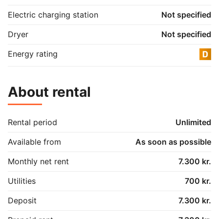
kvarterer, nemlig Skibhuskvarteret. Her bliver du nabo 
til hyggelige caféer og masser af butikker. Området er 
Electric charging station
Not specified
en skøn blanding af nyt og gammelt, hvilket skaber en 
helt særlig atmosfære.

Dryer
Not specified
Du er kun et stenkast fra Odense midtby, hvor der er 
Energy rating
masser af liv. Nærområdet bugner af kulturelle tilbud 
som Storms Pakhus og H. C. Andersens Hus, der gør 
det til et spændende sted at bo. Samtidig får du rolige 
About rental
omgivelser og nærhed til dagligdagens nære 
aktiviteter.
Rental period
Unlimited
Available from
As soon as possible
Monthly net rent
7.300 kr.
Utilities
700 kr.
Deposit
7.300 kr.