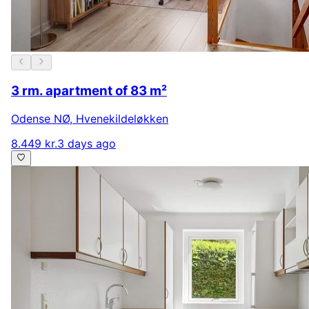
3 rm. apartment of 83 m²
Odense NØ
,
Hvenekildeløkken
8.449 kr.
3 days ago