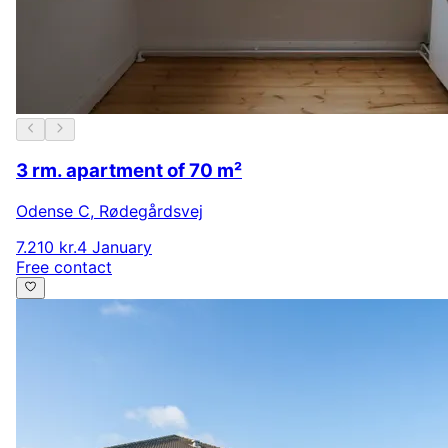
3 rm. apartment of 70 m²
Odense C
,
Rødegårdsvej
7.210 kr.
4 January
Free contact