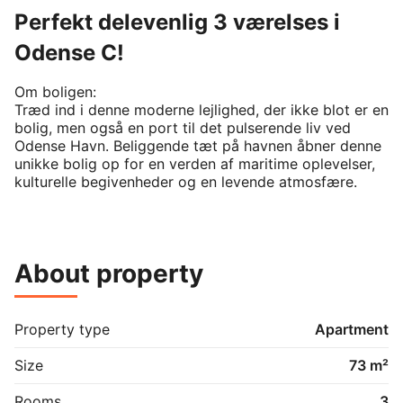
Perfekt delevenlig 3 værelses i
Odense C!
Om boligen:

Træd ind i denne moderne lejlighed, der ikke blot er en 
bolig, men også en port til det pulserende liv ved 
Odense Havn. Beliggende tæt på havnen åbner denne 
unikke bolig op for en verden af maritime oplevelser, 
kulturelle begivenheder og en levende atmosfære.

Den store stue er hjertet i lejligheden og den inviterer 
til afslapning og socialt samvær. De store vinduer 
lader dagslyset strømme ind og skaber en lys og 
About property
indbydende atmosfære. Stuens åbne koncept skaber 
en naturlig forbindelse til køkkenet, der er udstyret 
med moderne faciliteter og tilstrækkelig plads til 
kulinariske udfoldelser. Soveværelset er rummeligt og 
Property type
Apartment
designet med fokus på komfort. Her kan du trække 
dig tilbage og nyde roen i dine private omgivelser. Det 
Size
73 m²
indbyggede skab giver rigelig opbevaringsplads og 
mere plads til at give rummet det personlige touch. 
Rooms
3