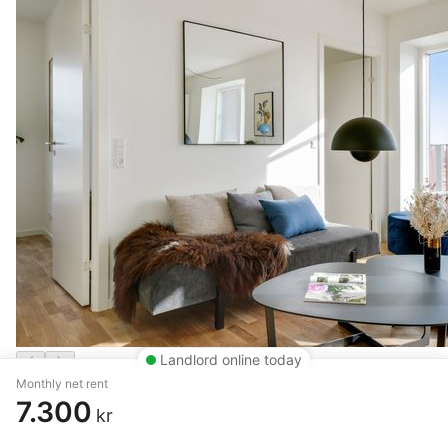
Landlord online today
Monthly net rent
3 rm. apartment of 68 m²
7.300
kr
Odense C
,
Jarlsberggade