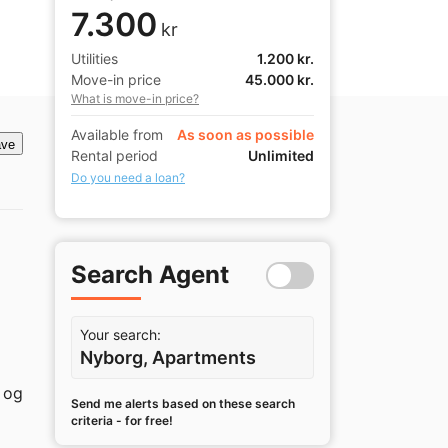
7.300
kr
Utilities
1.200 kr.
Move-in price
45.000 kr.
What is move-in price?
Available from
As soon as possible
ve
Rental period
Unlimited
Do you need a loan?
Search Agent
Your search:
Nyborg, Apartments
 og 
Send me alerts based on these search
criteria - for free!