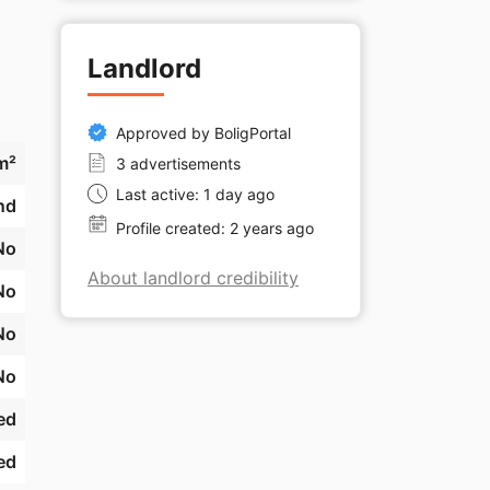
Landlord
Approved by BoligPortal
re 
m²
3 advertisements
Last active: 1 day ago
nd
Profile created: 2 years ago
No
About landlord credibility
No
No
No
ed
ed