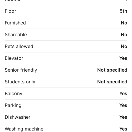
indkøbsmuligheder i City 2. OBS: ønskes der mål af 
lejligheden skal du selv huske opmålings udstyr til 
Floor
5th
fremvisning, da der ikke er mål på plantegningen.
Furnished
No
Shareable
No
Pets allowed
No
Elevator
Yes
Senior friendly
Not specified
Students only
Not specified
Balcony
Yes
Parking
Yes
Dishwasher
Yes
Washing machine
Yes