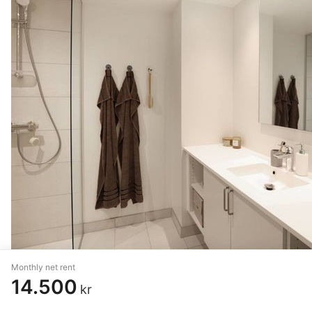
Monthly net rent
14.500
kr
4 rm. apartment of 110 m²