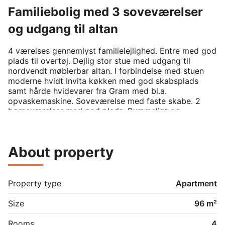
Familiebolig med 3 soveværelser
og udgang til altan
4 værelses gennemlyst familielejlighed. Entre med god 
plads til overtøj. Dejlig stor stue med udgang til 
nordvendt møblerbar altan. I forbindelse med stuen 
moderne hvidt Invita køkken med god skabsplads 
samt hårde hvidevarer fra Gram med bl.a. 
opvaskemaskine. Soveværelse med faste skabe. 2 
børneværelser med god plads. Rummeligt og 
indbydende badeværelse med fliser på gulv og i 
brusenichen samt gulvvarme. Formstøbt vask, 
væghængt toilet samt vaskesøjle. Flotte 
About property
lamelparketgulve i Eg, med mat lak og gulve varme. 
Gode lysindfald i hele lejligheden gennem de store 
flotte vinduespartier. Det er muligt at ansøge om 
husdyrtilladelse i alle vores lejemål. Hvis du og din 
Property type
Apartment
familie flytter ind i denne skønne lejlighed, får jeres 
børn mulighed for at lege på det store 
Size
96 m²
aktivitetsområde med bl.a. verdens længste 
skaterbane. Kun 5 minutters gang til gode 
Rooms
4