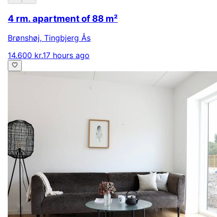
4 rm. apartment of 88 m²
Brønshøj
,
Tingbjerg Ås
14.600 kr.
17 hours ago