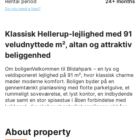
Rental period
24+ months
Do you need a loan?
Klassisk Hellerup-lejlighed med 91
veludnyttede m², altan og attraktiv
beliggenhed
Om boligenVelkommen til Blidahpark – en lys og 
veldisponeret lejlighed på 91 m², hvor klassisk charme 
møder moderne komfort. Boligen byder på en 
gennemtænkt planløsning med flotte parketgulve, et 
rummeligt soveværelse, et lyst kontor, en indbydende 
stue samt en stor spisestue i åben forbindelse med 
køkkenet, der skaber et naturligt samlingspunkt for 
både hverdag og gæster.Køkkenet fremstår moderne 
og stilrent med hvide, grebsfrie elementer, god 
skabsplads og fine arbejdsforhold. Den tilstødende 
About property
spisestue giver god plads til det store spisebord og 
hyggelige middage med familie og venner. Herfra er 