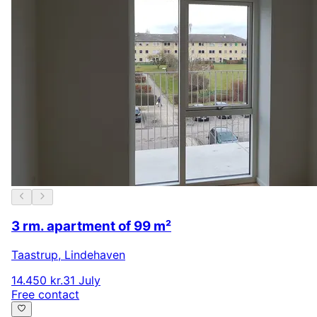
3 rm. apartment of 99 m²
Taastrup
,
Lindehaven
14.450 kr.
31 July
Free contact