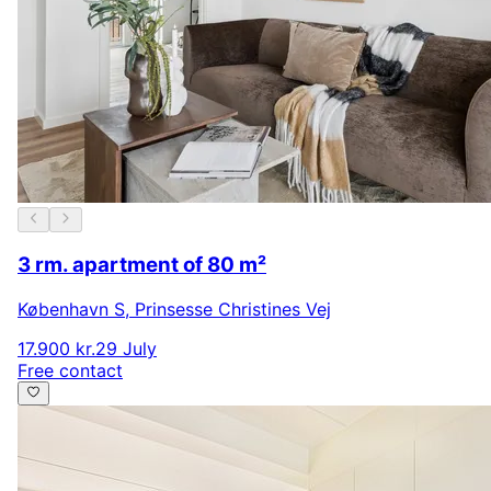
3 rm. apartment of 80 m²
København S
,
Prinsesse Christines Vej
17.900 kr.
29 July
Free contact