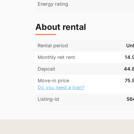
Energy rating
About rental
Rental period
Unl
Monthly net rent
14.9
Deposit
44.8
Move-in price
75.9
Do you need a loan?
Listing-id
56