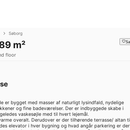
Søborg
 89 m²
Sa
d floor
sse
lle er bygget med masser af naturligt lysindfald, nydelige 
kkener og fine badeværelser. Der er indbyggede skabe i 
eledes vaskesøjle med til hvert lejemål. 

rme overalt. Derudover er der tilhørende terrasse/ altan til
des elevator i hver bygning og hvad angår parkering er der 