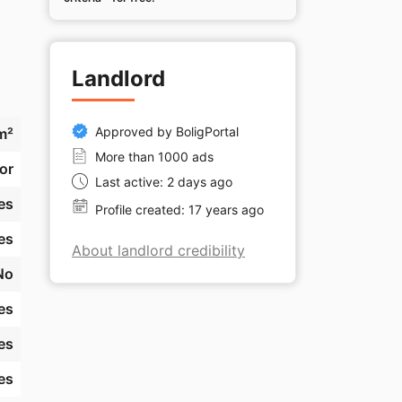
Landlord
Approved by BoligPortal
m²
More than 1000 ads
or
Last active: 2 days ago
es
Profile created: 17 years ago
es
About landlord credibility
No
an 
es
es
es