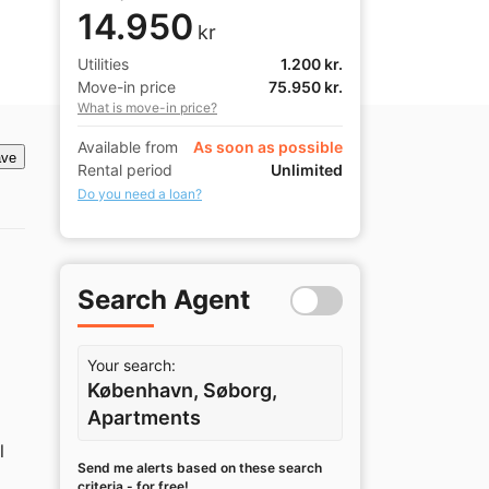
14.950
kr
Utilities
1.200 kr.
Move-in price
75.950 kr.
What is move-in price?
Available from
As soon as possible
ve
Rental period
Unlimited
Do you need a loan?
Search Agent
Your search:
København, Søborg,
Apartments
 
Send me alerts based on these search
criteria - for free!