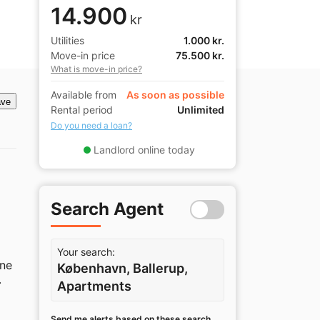
14.900
kr
Utilities
1.000 kr.
Move-in price
75.500 kr.
What is move-in price?
Available from
As soon as possible
ve
Rental period
Unlimited
Do you need a loan?
Landlord online today
Search Agent
Your search:
ne 
København, Ballerup,


Apartments
Send me alerts based on these search