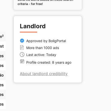
criteria - for free!
e 
og 
Landlord
m²
 
Approved by BoligPortal
st
More than 1000 ads
Last active: Today
es
 
Profile created: 8 years ago
es
About landlord credibility
No
es
es
es