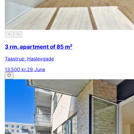
3 rm. apartment of 85 m²
Taastrup
,
Haslevgade
13.500 kr.
29 June