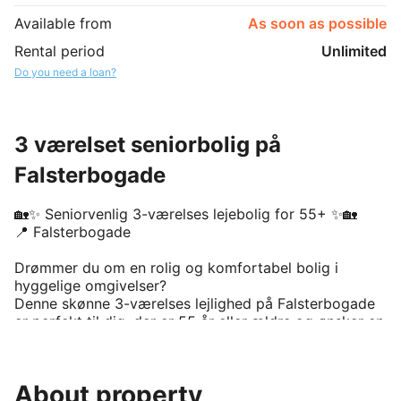
Available from
As soon as possible
Rental period
Unlimited
Do you need a loan?
3 værelset seniorbolig på
Falsterbogade
🏡✨ Seniorvenlig 3-værelses lejebolig for 55+ ✨🏡

📍 Falsterbogade 

Drømmer du om en rolig og komfortabel bolig i 
hyggelige omgivelser? 

Denne skønne 3-værelses lejlighed på Falsterbogade 
er perfekt til dig, der er 55 år eller ældre og ønsker en 
tryg og seniorvenlig hverdag 🌿

Lejligheden byder på:

About property
🛋️ Lys og rummelig stue
